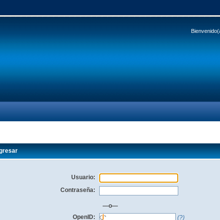
Bienvenido(
gresar
Usuario:
Contraseña:
—o—
OpenID:
(?)