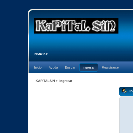
Noticias:
Inicio
Ayuda
Buscar
Ingresar
Registrarse
KAPITALSIN
»
Ingresar
In