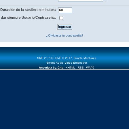
Duración de la sesión en minutos:
dar siempre Usuario/Contraseña:
¿Olvidaste tu contraseña?
SMF 2.0.19
|
SMF © 2017
,
Simple Machines
Simple Audio Video Embedder
Anecdota
by,
Crip
XHTML
RSS
WAP2