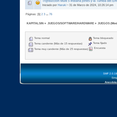
Tr@duccion Multi 5 Indiana jones y la Tumba del E
Iniciado por
Haruki
~ 31 de Marzo de 2024, 10:26:14 pm
Páginas: [
1
]
2
3
...
76
KAPITALSIN
»
JUEGOS/SOFTWARE/HARDWARE
»
JUEGOS
(Mod
Tema normal
Tema bloqueado
Tema fijado
Tema candente (Más de 15 respuestas)
Encuesta
Tema muy candente (Más de 25 respuestas)
SMF 2.0.1
Simp
Anecdota