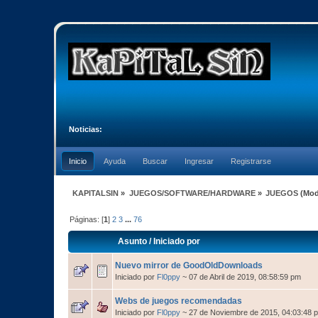
Noticias:
Inicio
Ayuda
Buscar
Ingresar
Registrarse
KAPITALSIN
»
JUEGOS/SOFTWARE/HARDWARE
»
JUEGOS
(Mod
Páginas: [
1
]
2
3
...
76
Asunto
/
Iniciado por
Nuevo mirror de GoodOldDownloads
Iniciado por
Fl0ppy
~ 07 de Abril de 2019, 08:58:59 pm
Webs de juegos recomendadas
Iniciado por
Fl0ppy
~ 27 de Noviembre de 2015, 04:03:48