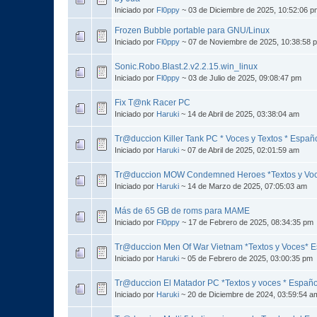
Iniciado por
Fl0ppy
~ 03 de Diciembre de 2025, 10:52:06 p
Frozen Bubble portable para GNU/Linux
Iniciado por
Fl0ppy
~ 07 de Noviembre de 2025, 10:38:58 
Sonic.Robo.Blast.2.v2.2.15.win_linux
Iniciado por
Fl0ppy
~ 03 de Julio de 2025, 09:08:47 pm
Fix T@nk Racer PC
Iniciado por
Haruki
~ 14 de Abril de 2025, 03:38:04 am
Tr@duccion Killer Tank PC * Voces y Textos * Españ
Iniciado por
Haruki
~ 07 de Abril de 2025, 02:01:59 am
Tr@duccion MOW Condemned Heroes *Textos y Voc
Iniciado por
Haruki
~ 14 de Marzo de 2025, 07:05:03 am
Más de 65 GB de roms para MAME
Iniciado por
Fl0ppy
~ 17 de Febrero de 2025, 08:34:35 pm
Tr@duccion Men Of War Vietnam *Textos y Voces* 
Iniciado por
Haruki
~ 05 de Febrero de 2025, 03:00:35 pm
Tr@duccion El Matador PC *Textos y voces * Españo
Iniciado por
Haruki
~ 20 de Diciembre de 2024, 03:59:54 a