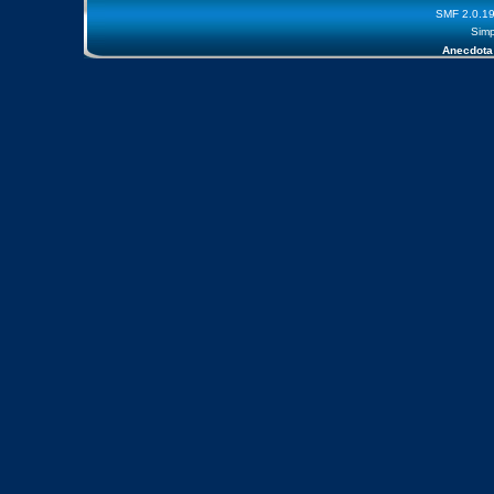
SMF 2.0.1
Simp
Anecdota