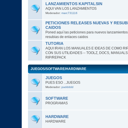
LANZAMIENTOS KAPITALSIN
AQUI VAN LOS LANZAMIENTOS
Moderador:
marc731116
PETICIONES RELEASES NUEVAS Y RESUB
CAIDOS
Poned aquí las peticiones para nuevos lanzamientos o
resubias de enlaces caidos
TUTORIA
AQUI IRAN LOS MANUALES E IDEAS DE COMO RI
CON SUS UTILIDADES -- TOOLZ, DOCS, MANUALS
RIP/REPACK
JUEGOS/SOFTWARE/HARDWARE
JUEGOS
PUES ESO ...JUEGOS
Moderador:
paddddd
SOFTWARE
PROGRAMAS
HARDWARE
HARDWARE