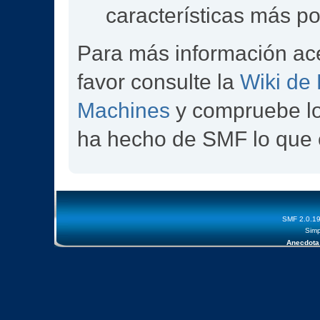
características más p
Para más información ac
favor consulte la
Wiki de
Machines
y compruebe l
ha hecho de SMF lo que 
SMF 2.0.1
Simp
Anecdota