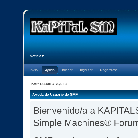
Noticias:
Inicio
Ayuda
Buscar
Ingresar
Registrarse
KAPITALSIN
»
Ayuda
Ayuda de Usuario de SMF
Bienvenido/a a KAPITALS
Simple Machines® Foru