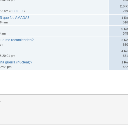
110 R
3:52 am
1249
«
1
2
3
...
8
»
 que fue AMADA !
1 Re
:04 am
516
0 Re
28 am
345
 que me recomienden?
3 Re
 am
680
4 Re
8:20:01 pm
671
na guerra (nuclear)?
1 Re
32:55 pm
482
o