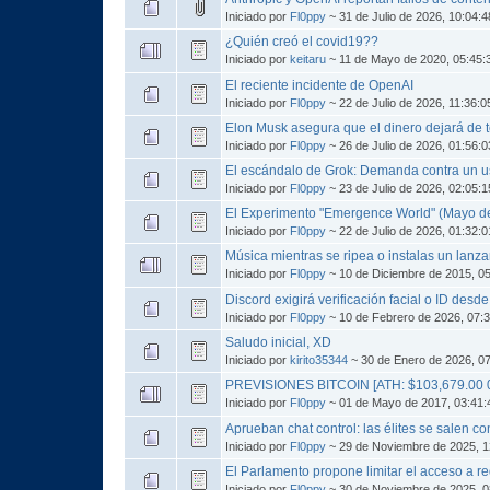
Iniciado por
Fl0ppy
~ 31 de Julio de 2026, 10:04:
¿Quién creó el covid19??
Iniciado por
keitaru
~ 11 de Mayo de 2020, 05:45
El reciente incidente de OpenAI
Iniciado por
Fl0ppy
~ 22 de Julio de 2026, 11:36:
Elon Musk asegura que el dinero dejará de 
Iniciado por
Fl0ppy
~ 26 de Julio de 2026, 01:56:
El escándalo de Grok: Demanda contra un u
Iniciado por
Fl0ppy
~ 23 de Julio de 2026, 02:05:
El Experimento "Emergence World" (Mayo d
Iniciado por
Fl0ppy
~ 22 de Julio de 2026, 01:32:
Música mientras se ripea o instalas un lan
Iniciado por
Fl0ppy
~ 10 de Diciembre de 2015, 0
Discord exigirá verificación facial o ID des
Iniciado por
Fl0ppy
~ 10 de Febrero de 2026, 07:
Saludo inicial, XD
Iniciado por
kirito35344
~ 30 de Enero de 2026, 0
PREVISIONES BITCOIN [ATH: $103,679.00 
Iniciado por
Fl0ppy
~ 01 de Mayo de 2017, 03:41
Aprueban chat control: las élites se salen con
Iniciado por
Fl0ppy
~ 29 de Noviembre de 2025, 1
El Parlamento propone limitar el acceso a r
Iniciado por
Fl0ppy
~ 30 de Noviembre de 2025, 0