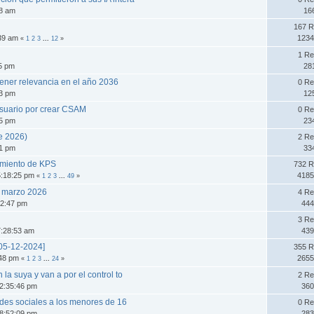
48 am
16
167 R
:39 am
1234
«
1
2
3
...
12
»
1 Re
05 pm
28
tener relevancia en el año 2036
0 Re
03 pm
12
suario por crear CSAM
0 Re
15 pm
23
e 2026)
2 Re
01 pm
33
zamiento de KPS
732 R
5:18:25 pm
4185
«
1
2
3
...
49
»
de marzo 2026
4 Re
32:47 pm
444
3 Re
7:28:53 am
439
05-12-2024]
355 R
:48 pm
2655
«
1
2
3
...
24
»
 la suya y van a por el control to
2 Re
2:35:46 pm
360
edes sociales a los menores de 16
0 Re
8:52:09 pm
283