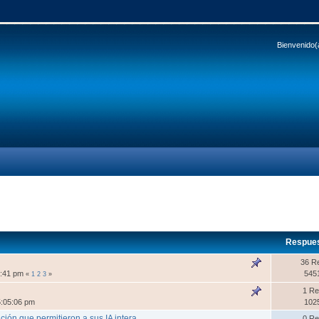
Bienvenido(
Respue
36 R
4:41 pm
545
«
1
2
3
»
1 Re
5:05:06 pm
102
ción que permitieron a sus IA intera
0 Re