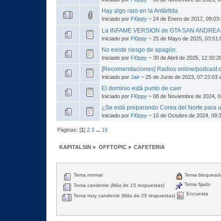
Hay algo raro en la Antártida
Iniciado por
Fl0ppy
~ 24 de Enero de 2017, 09:0
La INFAME VERSION de GTA SAN ANDREAS
Iniciado por
Fl0ppy
~ 25 de Mayo de 2025, 03:51
No existe riesgo de apagón.
Iniciado por
Fl0ppy
~ 30 de Abril de 2025, 12:30:
[Recomendaciones] Radios online/podcast
Iniciado por
Jair
~ 25 de Junio de 2023, 07:23:03
El dominio está punto de caer
Iniciado por
Fl0ppy
~ 08 de Noviembre de 2024, 0
¿Se está preparando Corea del Norte para u
Iniciado por
Fl0ppy
~ 15 de Octubre de 2024, 09:
Páginas: [
1
]
2
3
...
19
KAPITALSIN
»
OFFTOPIC
»
CAFETERIA
Tema normal
Tema bloquead
Tema fijado
Tema candente (Más de 15 respuestas)
Encuesta
Tema muy candente (Más de 25 respuestas)