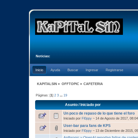
Noticias:
Inicio
Ayuda
Buscar
Ingresar
Registrarse
KAPITALSIN
»
OFFTOPIC
»
CAFETERIA
Páginas: [
1
]
2
3
...
19
Asunto
/
Iniciado por
Un poco de repaso de lo que tiene el foro
Iniciado por
Fl0ppy
~ 14 de Agosto de 2017, 08:0
User-bar para fans de KPS
Iniciado por
Fl0ppy
~ 13 de Diciembre de 2015, 0
Anthropic y OpenAI reportan fallos de conten