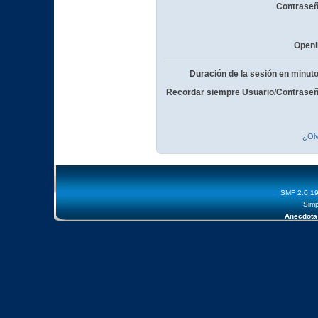
Contraseñ
OpenI
Duración de la sesión en minut
Recordar siempre Usuario/Contraseñ
¿Olv
SMF 2.0.1
Simp
Anecdota