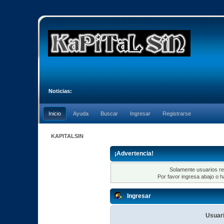
Noticias:
Inicio
Ayuda
Buscar
Ingresar
Registrarse
KAPITALSIN
¡Advertencia!
Solamente usuarios re
Por favor ingresa abajo o h
Ingresar
Usuari