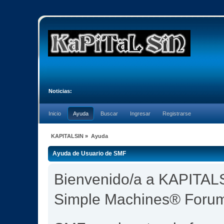
Noticias:
Inicio
Ayuda
Buscar
Ingresar
Registrarse
KAPITALSIN
»
Ayuda
Ayuda de Usuario de SMF
Bienvenido/a a KAPITALS
Simple Machines® Foru