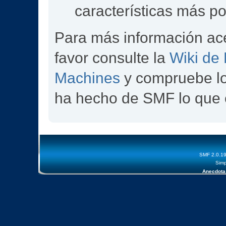
características más p
Para más información ac
favor consulte la
Wiki de
Machines
y compruebe l
ha hecho de SMF lo que 
SMF 2.0.1
Simp
Anecdota