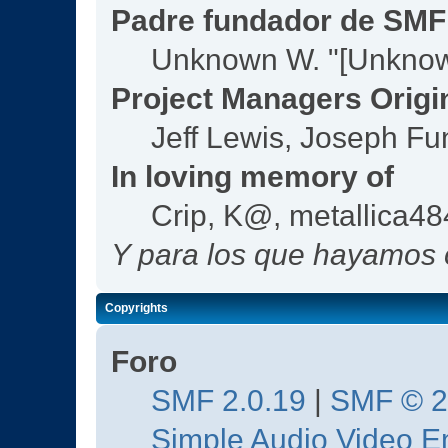
Padre fundador de SMF
Unknown W. "[Unknow
Project Managers Origi
Jeff Lewis, Joseph F
In loving memory of
Crip, K@, metallica4
Y para los que hayamos o
Copyrights
Foro
SMF 2.0.19
|
SMF © 
Simple Audio Video 