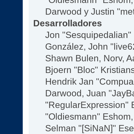
Darwood y Justin "me
Desarrolladores
Jon "Sesquipedalian" S
González, John "live
Shawn Bulen, Norv, Aa
Bjoern "Bloc" Kristia
Hendrik Jan "Compuar
Darwood, Juan "JayBa
"RegularExpression" 
"Oldiesmann" Eshom, M
Selman "[SiNaN]" Eser