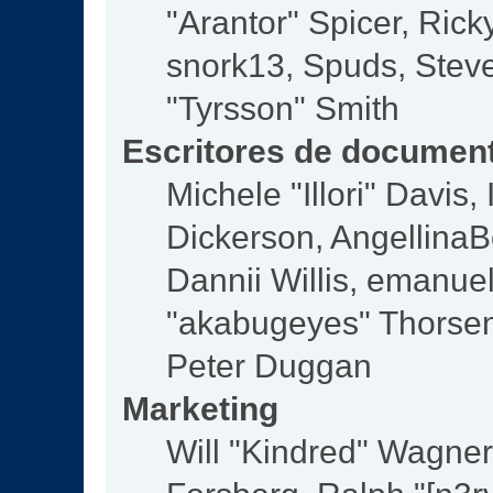
"Arantor" Spicer, Ric
snork13, Spuds, Steve
"Tyrsson" Smith
Escritores de documen
Michele "Illori" Davis
Dickerson, AngellinaBe
Dannii Willis, emanu
"akabugeyes" Thorsen,
Peter Duggan
Marketing
Will "Kindred" Wagne