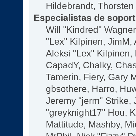
Hildebrandt, Thorsten
Especialistas de sopor
Will "Kindred" Wagner,
"Lex" Kilpinen, JimM, 
Aleksi "Lex" Kilpinen,
CapadY, Chalky, Chas
Tamerin, Fiery, Gary 
gbsothere, Harro, Huw
Jeremy "jerm" Strike,
"greyknight17" Hou, KG
Mattitude, Mashby, Mic