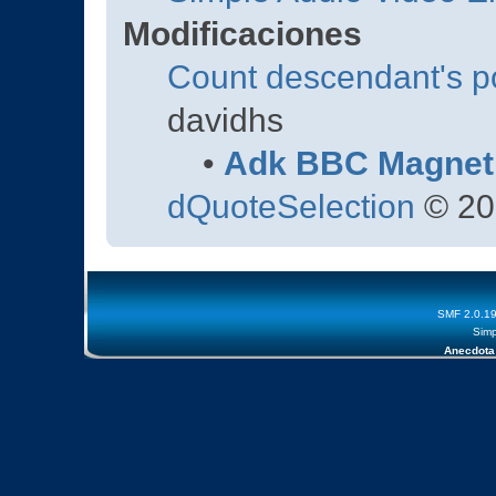
Modificaciones
Count descendant's p
davidhs
•
Adk BBC Magnet
dQuoteSelection
© 20
SMF 2.0.1
Simp
Anecdota