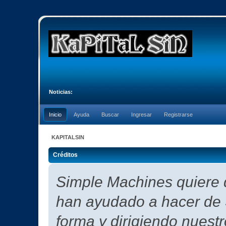
Noticias:
Inicio
Ayuda
Buscar
Ingresar
Registrarse
KAPITALSIN
Créditos
Simple Machines quiere d
han ayudado a hacer de 
forma y dirigiendo nuest