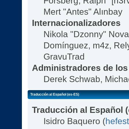
Forsberg, Ralph "[n3r
Mert "Antes" Alınbay
Internacionalizadores
Nikola "Dzonny" Nova
Domínguez, m4z, Rely
GravuTrad
Administradores de los
Derek Schwab, Michae
Traducción al Español (es-ES)
Traducción al Español 
Isidro Baquero (
hefes