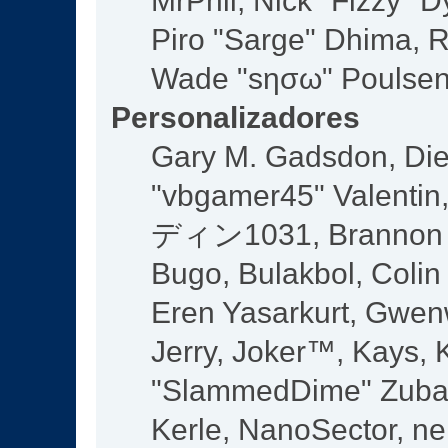
MrPhil, Nick "Fizzy" D
Piro "Sarge" Dhima, R
Wade "sησω" Poulsen,
Personalizadores
Gary M. Gadsdon, Die
"vbgamer45" Valentin,
ディン1031, Brannon "B
Bugo, Bulakbol, Colin
Eren Yasarkurt, Gwen
Jerry, Joker™, Kays, K
"SlammedDime" Zuba,
Kerle, NanoSector, ne