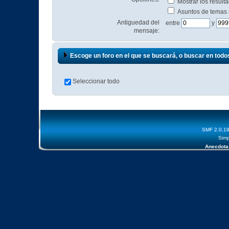
Mostrar los resul
Asuntos de temas
Antiguedad del
entre
y
mensaje:
Escoge un foro en el que se buscará, o buscar en todo
Seleccionar todo
SMF 2.0.1
Simp
Anecdota