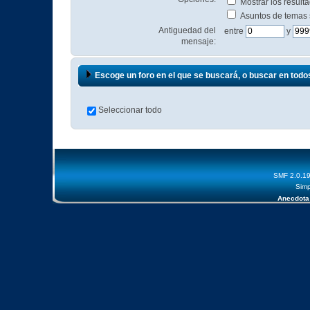
Mostrar los resul
Asuntos de temas
Antiguedad del
entre
y
mensaje:
Escoge un foro en el que se buscará, o buscar en todo
Seleccionar todo
SMF 2.0.1
Simp
Anecdota