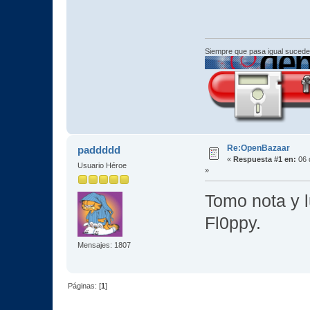
Siempre que pasa igual sucede
Re:OpenBazaar
paddddd
«
Respuesta #1 en:
06 
Usuario Héroe
»
Tomo nota y l
Fl0ppy.
Mensajes: 1807
Páginas: [
1
]