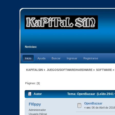
Noticias:
Inicio
Ayuda
Buscar
Ingresar
Registrarse
KAPITALSIN
»
JUEGOS/SOFTWARE/HARDWARE
»
SOFTWARE
»
Páginas: [
1
]
Autor
Tema: OpenBazaar (Leído 2941 
OpenBazaar
Fl0ppy
«
en:
06 de Abril de 201
Administrador
Usuario Héroe