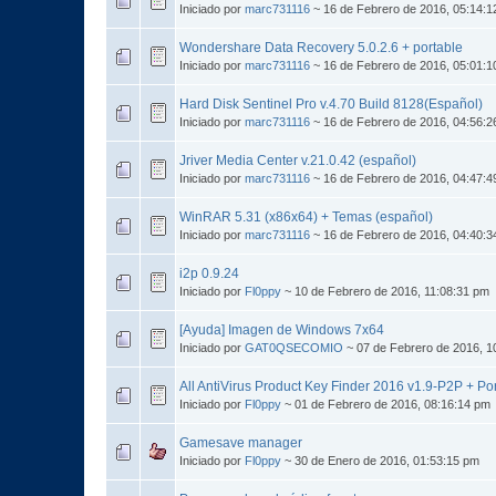
Iniciado por
marc731116
~ 16 de Febrero de 2016, 05:14:1
Wondershare Data Recovery 5.0.2.6 + portable
Iniciado por
marc731116
~ 16 de Febrero de 2016, 05:01:1
Hard Disk Sentinel Pro v.4.70 Build 8128(Español)
Iniciado por
marc731116
~ 16 de Febrero de 2016, 04:56:2
Jriver Media Center v.21.0.42 (español)
Iniciado por
marc731116
~ 16 de Febrero de 2016, 04:47:4
WinRAR 5.31 (x86x64) + Temas (español)
Iniciado por
marc731116
~ 16 de Febrero de 2016, 04:40:3
i2p 0.9.24
Iniciado por
Fl0ppy
~ 10 de Febrero de 2016, 11:08:31 pm
[Ayuda] Imagen de Windows 7x64
Iniciado por
GAT0QSECOMIO
~ 07 de Febrero de 2016, 1
All AntiVirus Product Key Finder 2016 v1.9-P2P + Po
Iniciado por
Fl0ppy
~ 01 de Febrero de 2016, 08:16:14 pm
Gamesave manager
Iniciado por
Fl0ppy
~ 30 de Enero de 2016, 01:53:15 pm