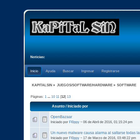
Noticias:
Inicio
Ayuda
Buscar
Ingresar
Registrarse
KAPITALSIN
»
JUEGOS/SOFTWARE/HARDWARE
»
SOFTWARE
Páginas:
1
...
10
11
[
12
]
13
Asunto
/
Iniciado por
OpenBazaar
Iniciado por
Fl0ppy
~ 06 de Abril de 2016, 01:15:24 pm
Un nuevo malware causa alarma al saltarse todas la
Iniciado por
Fl0ppy
~ 17 de Marzo de 2016, 03:48:22 pm