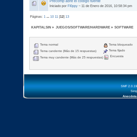
Precomp abre el código fuente
Iniciado por
Fl0ppy
~ 11 de Enero de 2016, 10:58:34 pm
Páginas:
1
...
10
11
[
12
]
13
KAPITALSIN
»
JUEGOS/SOFTWARE/HARDWARE
»
SOFTWARE
Tema normal
Tema bloqueado
Tema fijado
Tema candente (Más de 15 respuestas)
Encuesta
Tema muy candente (Más de 25 respuestas)
SMF 2.0.1
Simp
Anecdota