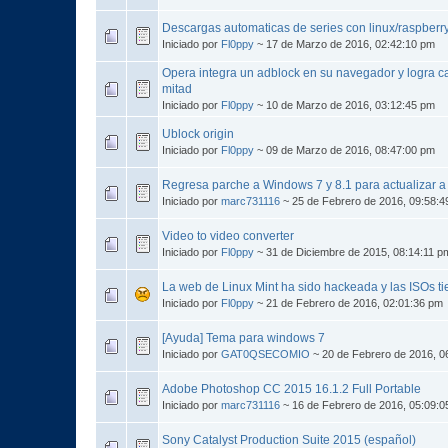
Descargas automaticas de series con linux/raspberr
Iniciado por
Fl0ppy
~ 17 de Marzo de 2016, 02:42:10 pm
Opera integra un adblock en su navegador y logra ca
mitad
Iniciado por
Fl0ppy
~ 10 de Marzo de 2016, 03:12:45 pm
Ublock origin
Iniciado por
Fl0ppy
~ 09 de Marzo de 2016, 08:47:00 pm
Regresa parche a Windows 7 y 8.1 para actualizar 
Iniciado por
marc731116
~ 25 de Febrero de 2016, 09:58:4
Video to video converter
Iniciado por
Fl0ppy
~ 31 de Diciembre de 2015, 08:14:11 p
La web de Linux Mint ha sido hackeada y las ISOs ti
Iniciado por
Fl0ppy
~ 21 de Febrero de 2016, 02:01:36 pm
[Ayuda] Tema para windows 7
Iniciado por
GAT0QSECOMIO
~ 20 de Febrero de 2016, 0
Adobe Photoshop CC 2015 16.1.2 Full Portable
Iniciado por
marc731116
~ 16 de Febrero de 2016, 05:09:0
Sony Catalyst Production Suite 2015 (español)