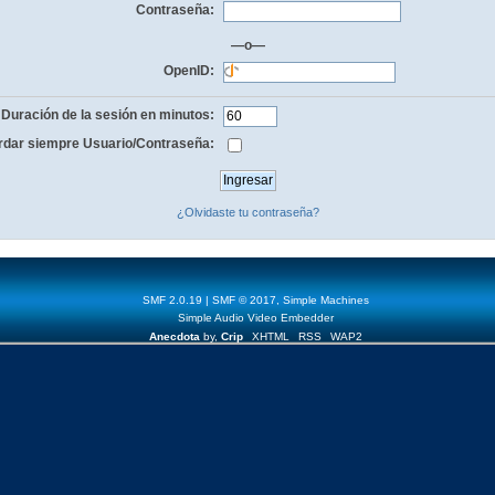
Contraseña:
—o—
OpenID:
Duración de la sesión en minutos:
dar siempre Usuario/Contraseña:
¿Olvidaste tu contraseña?
SMF 2.0.19
|
SMF © 2017
,
Simple Machines
Simple Audio Video Embedder
Anecdota
by,
Crip
XHTML
RSS
WAP2