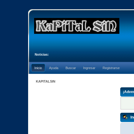
Noticias:
Inicio
Ayuda
Buscar
Ingresar
Registrarse
KAPITALSIN
¡Adver
In