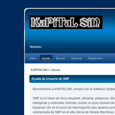
Noticias:
Inicio
Ayuda
Buscar
Ingresar
Registrarse
KAPITALSIN
»
Ayuda
Ayuda de Usuario de SMF
Bienvenido/a a KAPITALSIN, creado con el software Simp
SMF es el motor de foros elegante, eficiente, poderoso, lib
inteligente y ordenada. Además, posee un gran número de 
haciendo clic en el icono de interrogación que aparece jun
centralizada de SMF en el sitio oficial de Simple Machines.