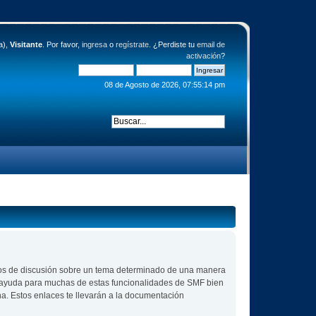
a),
Visitante
. Por favor,
ingresa
o
regístrate
. ¿Perdiste tu
email de
activación
?
08 de Agosto de 2026, 07:55:14 pm
 hilos de discusión sobre un tema determinado de una manera
r ayuda para muchas de estas funcionalidades de SMF bien
na. Estos enlaces te llevarán a la documentación