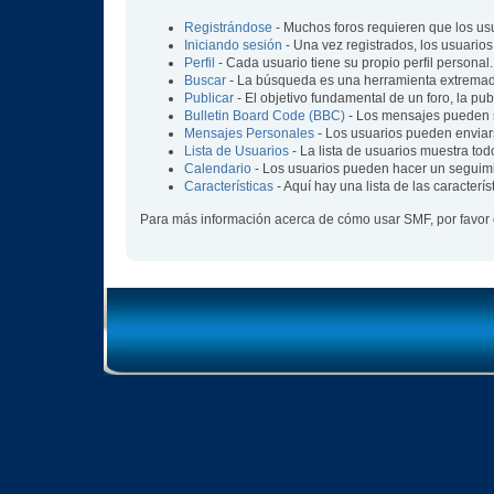
Registrándose
- Muchos foros requieren que los us
Iniciando sesión
- Una vez registrados, los usuarios
Perfil
- Cada usuario tiene su propio perfil personal.
Buscar
- La búsqueda es una herramienta extremada
Publicar
- El objetivo fundamental de un foro, la pu
Bulletin Board Code (BBC)
- Los mensajes pueden 
Mensajes Personales
- Los usuarios pueden enviar
Lista de Usuarios
- La lista de usuarios muestra tod
Calendario
- Los usuarios pueden hacer un seguimi
Características
- Aquí hay una lista de las caracter
Para más información acerca de cómo usar SMF, por favor 