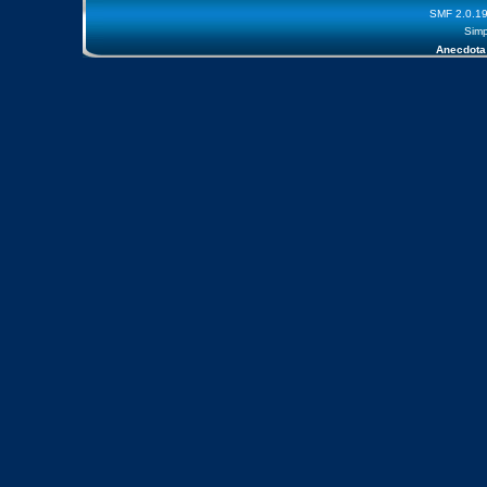
SMF 2.0.1
Simp
Anecdota