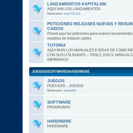
LANZAMIENTOS KAPITALSIN
AQUI VAN LOS LANZAMIENTOS
Moderador:
marc731116
PETICIONES RELEASES NUEVAS Y RESUB
CAIDOS
Poned aquí las peticiones para nuevos lanzamientos o
resubias de enlaces caidos
TUTORIA
AQUI IRAN LOS MANUALES E IDEAS DE COMO RI
CON SUS UTILIDADES -- TOOLZ, DOCS, MANUALS
RIP/REPACK
JUEGOS/SOFTWARE/HARDWARE
JUEGOS
PUES ESO ...JUEGOS
Moderador:
paddddd
SOFTWARE
PROGRAMAS
HARDWARE
HARDWARE