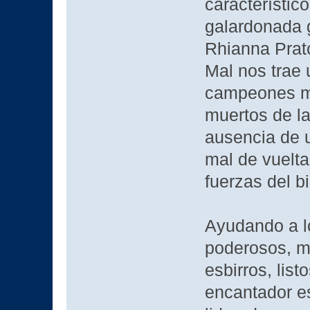
característico
galardonada g
Rhianna Prat
Mal nos trae 
campeones ma
muertos de la
ausencia de u
mal de vuelta
fuerzas del b
Ayudando a lo
poderosos, ma
esbirros, list
encantador es