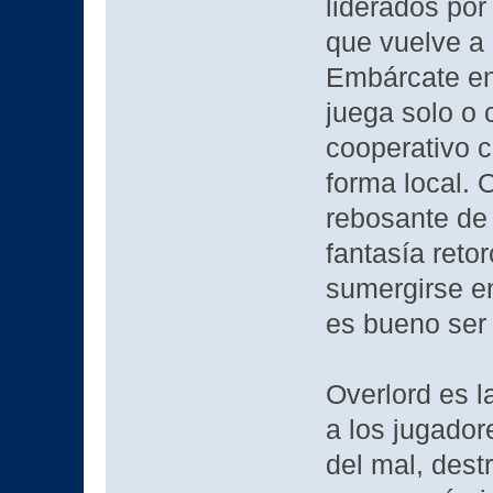
liderados por
que vuelve a 
Embárcate en
juega solo o
cooperativo c
forma local. 
rebosante de 
fantasía retor
sumergirse en
es bueno ser
Overlord es l
a los jugador
del mal, dest