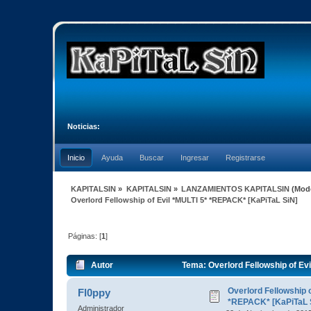
Noticias:
Inicio
Ayuda
Buscar
Ingresar
Registrarse
KAPITALSIN
»
KAPITALSIN
»
LANZAMIENTOS KAPITALSIN
(Mod
Overlord Fellowship of Evil *MULTI 5* *REPACK* [KaPiTaL SiN]
Páginas: [
1
]
Autor
Tema: Overlord Fellowship of Ev
Overlord Fellowship o
Fl0ppy
*REPACK* [KaPiTaL 
Administrador