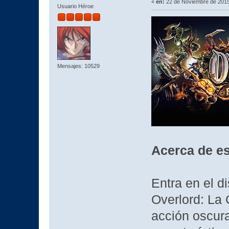
«
en:
22 de Noviembre de 2015
Usuario Héroe
Mensajes: 10529
Acerca de es
Entra en el d
Overlord: La
acción oscura