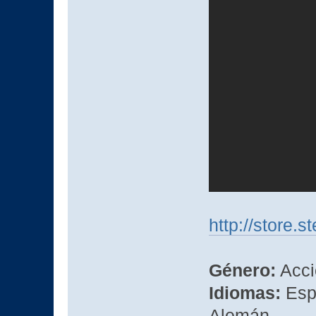
http://store
Género:
Acci
Idiomas:
Espa
Alemán