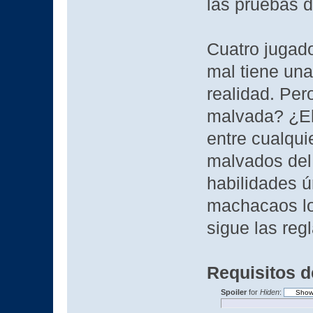
las pruebas d
Cuatro jugado
mal tiene una
realidad. Per
malvada? ¿El
entre cualqu
malvados del 
habilidades ú
machacaos los
sigue las regl
Requisitos d
Spoiler
for
Hiden
: