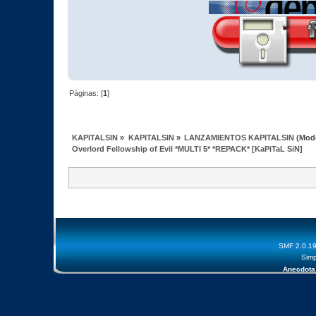
Páginas: [
1
]
KAPITALSIN
»
KAPITALSIN
»
LANZAMIENTOS KAPITALSIN
(Mod
Overlord Fellowship of Evil *MULTI 5* *REPACK* [KaPiTaL SiN]
SMF 2.0.1
Simp
Anecdota