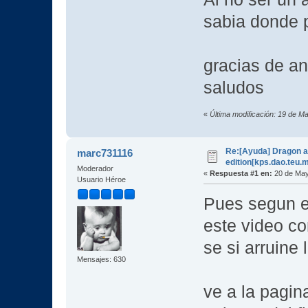
sabia donde 
gracias de a
saludos
«
Última modificación: 19 de
Re:[Ayuda] Dragon a
marc731116
edition[kps.dao.teu.
Moderador
«
Respuesta #1 en:
20 de May
Usuario Héroe
Pues segun eh
este video co
se si arruine 
Mensajes: 630
ve a la pagin