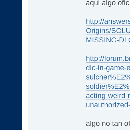
aqui algo ofic
http://answe
Origins/SO
MISSING-DLC
http://forum.
dlc-in-game-e
sulcher%E2%
soldier%E2%8
acting-weird-
unauthorized-
algo no tan of