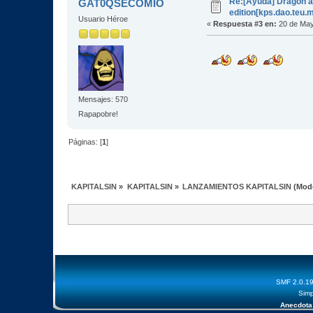
Re:[Ayuda] Dragon a
GAT0QSECOMIO
edition[kps.dao.teu.
Usuario Héroe
«
Respuesta #3 en:
20 de May
Mensajes: 570
Rapapobre!
Páginas: [
1
]
KAPITALSIN
»
KAPITALSIN
»
LANZAMIENTOS KAPITALSIN
(Mod
SMF 2.0.1
Simp
Anecdota