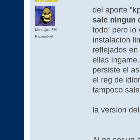
del aporte "
sale ningun 
todo; pero lo
Mensajes: 570
Rapapobre!
instalacion l
reflejados en
ellas ingame.
persiste el a
el reg de idi
tampoco salen
la version de
Al no ser un a