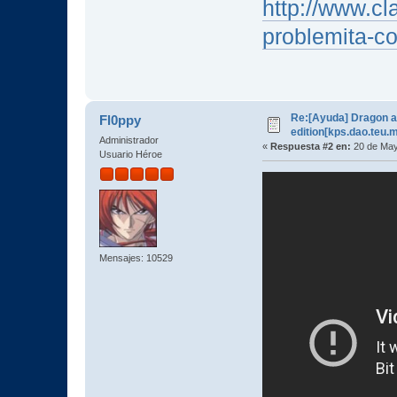
http://www.cl
problemita-co
Re:[Ayuda] Dragon a
Fl0ppy
edition[kps.dao.teu.
Administrador
«
Respuesta #2 en:
20 de May
Usuario Héroe
Mensajes: 10529