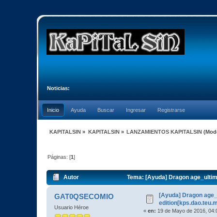
Noticias:
Inicio
Ayuda
Buscar
Ingresar
Registrarse
KAPITALSIN
»
KAPITALSIN
»
LANZAMIENTOS KAPITALSIN
(Mod
Páginas: [
1
]
Autor
Tema: [Ayuda] Dragon age_ultima
[Ayuda] Dragon age_
GAT0QSECOMIO
edition[kps.dao.teu.
Usuario Héroe
«
en:
19 de Mayo de 2016, 04: