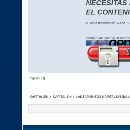
NECESITAS
EL CONTEN
«
Última modificación: 03 de J
Siempre que pasa igual sucede
Páginas: [
1
]
KAPITALSIN
»
KAPITALSIN
»
LANZAMIENTOS KAPITALSIN
(Mod