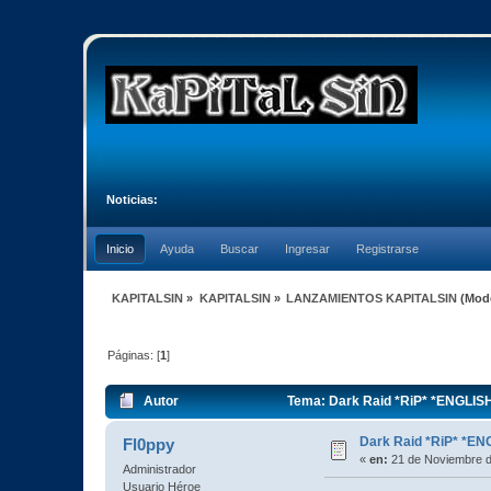
Noticias:
Inicio
Ayuda
Buscar
Ingresar
Registrarse
KAPITALSIN
»
KAPITALSIN
»
LANZAMIENTOS KAPITALSIN
(Mod
Páginas: [
1
]
Autor
Tema: Dark Raid *RiP* *ENGLISH
Dark Raid *RiP* *EN
Fl0ppy
«
en:
21 de Noviembre d
Administrador
Usuario Héroe