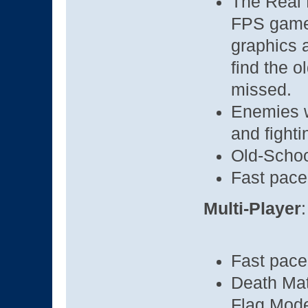
The Real 
FPS game 
graphics 
find the o
missed.
Enemies wi
and fightin
Old-Schoo
Fast pac
Multi-Player
:
Fast pac
Death Mat
Flag Mod