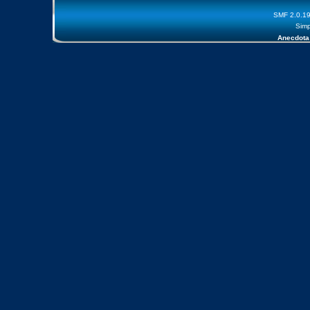
SMF 2.0.1
Simp
Anecdota