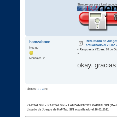
Siempre que pasa igual sucede
Re:Listado de Juego
hamzaboce
actualizado el 28.02
Novato
«
Respuesta #51 en:
28 de Oc
»
Mensajes: 2
okay, gracia
Páginas:
1
2
3
[
4
]
KAPITALSIN
»
KAPITALSIN
»
LANZAMIENTOS KAPITALSIN
(Mod
Listado de Juegos de KaPiTaL SiN actualizado el 28.02.2021