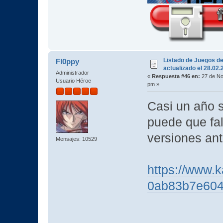
Listado de Juegos d
Fl0ppy
actualizado el 28.02
Administrador
«
Respuesta #46 en:
27 de No
Usuario Héroe
pm »
Casi un año si
puede que fal
versiones an
Mensajes: 10529
https://www.k
0ab83b7e60