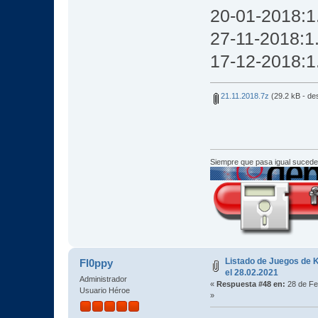
20-01-2018:1
27-11-2018:1
17-12-2018:1
21.11.2018.7z
(29.2 kB - de
Siempre que pasa igual sucede
Listado de Juegos de K
Fl0ppy
el 28.02.2021
Administrador
«
Respuesta #48 en:
28 de Fe
Usuario Héroe
»