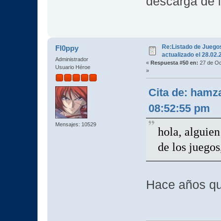
descarga de 
Re:Listado de Juego
Fl0ppy
actualizado el 28.02
Administrador
«
Respuesta #50 en:
27 de Oc
Usuario Héroe
»
Cita de: hamz
08:52:55 pm
Mensajes: 10529
hola, alguien
de los juego
Hace años que