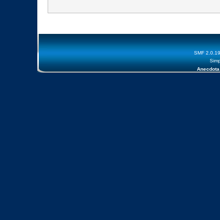
SMF 2.0.1
Simp
Anecdota