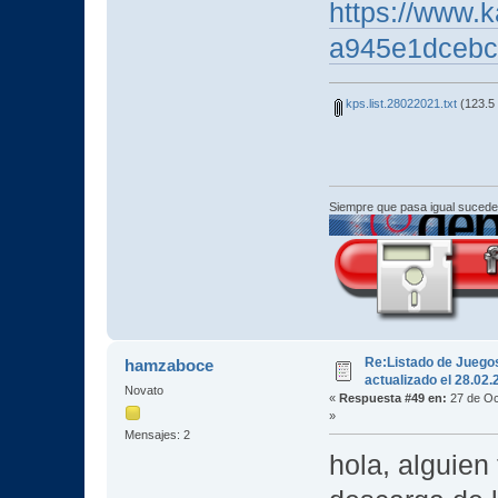
https://www.k
a945e1dceb
kps.list.28022021.txt
(123.5 
Siempre que pasa igual sucede
Re:Listado de Juego
hamzaboce
actualizado el 28.02
Novato
«
Respuesta #49 en:
27 de Oc
»
Mensajes: 2
hola, alguien 