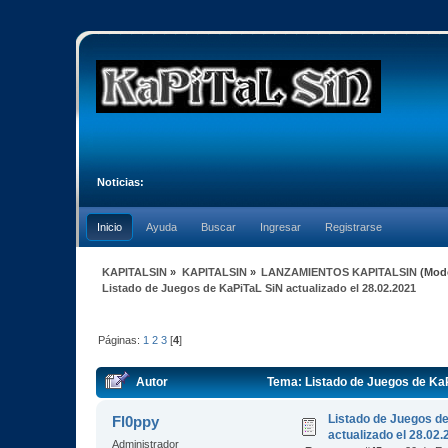
Noticias:
Inicio
Ayuda
Buscar
Ingresar
Registrarse
KAPITALSIN
»
KAPITALSIN
»
LANZAMIENTOS KAPITALSIN
(Mod
Listado de Juegos de KaPiTaL SiN actualizado el 28.02.2021
Páginas:
1
2
3
[
4
]
Autor
Tema: Listado de Juegos de KaP
Listado de Juegos d
Fl0ppy
actualizado el 28.02
Administrador