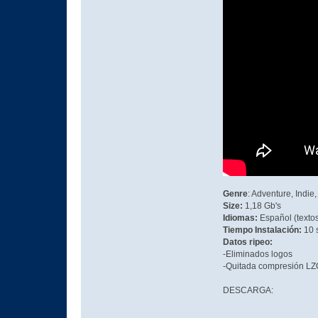
Genre
: Adventure, Indie,
Size:
1,18 Gb's
Idiomas:
Español (textos)
Tiempo Instalación:
10 
Datos ripeo:
-Eliminados logos
-Quitada compresión LZO
DESCARGA: