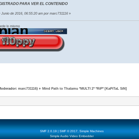
GISTRADO PARA VER EL CONTENIDO
de Junio de 2016, 06:55:20 am por marc731116
»
cede lo mismo
Moderador:
marc731116
) »
Mind Path to Thalamu *MULTI 2* *RiP* [KaPiTaL SiN]
SMF 2.0.19
|
SMF © 2017
,
Simple Machines
Simple Audio Video Embedder