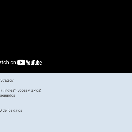
 Strategy
l, Inglés* (voces y textos)
segundos
 de los datos