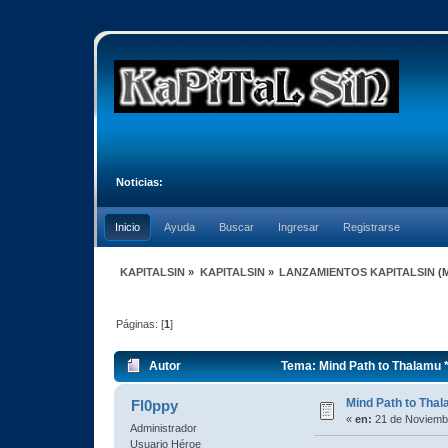
Noticias:
Inicio
Ayuda
Buscar
Ingresar
Registrarse
KAPITALSIN
»
KAPITALSIN
»
LANZAMIENTOS KAPITALSIN
(
Páginas: [
1
]
Autor
Tema: Mind Path to Thalamu *
Mind Path to Thal
Fl0ppy
«
en:
21 de Noviembr
Administrador
Usuario Héroe