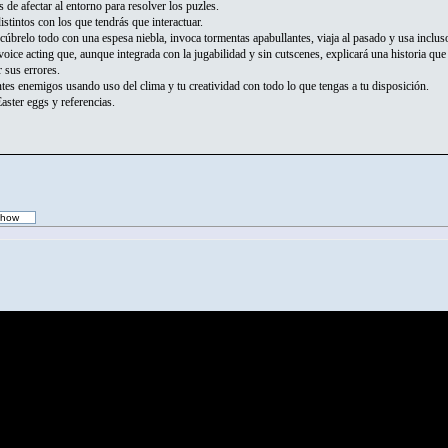
e afectar al entorno para resolver los puzles.
tintos con los que tendrás que interactuar.
úbrelo todo con una espesa niebla, invoca tormentas apabullantes, viaja al pasado y usa inclu
e acting que, aunque integrada con la jugabilidad y sin cutscenes, explicará una historia que
 sus errores.
s enemigos usando uso del clima y tu creatividad con todo lo que tengas a tu disposición.
ster eggs y referencias.