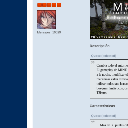
Mensajes: 10529
Descripción
Quote (selected)
Cambia todo el entorno
El gameplay de MIND se 
a la noche, modificar el
mecánicas están directa
utilizar todas sus herr
bosques fantásticos, os
Tálamo.
Características
Quote (selected)
Más de 30 puzles difere