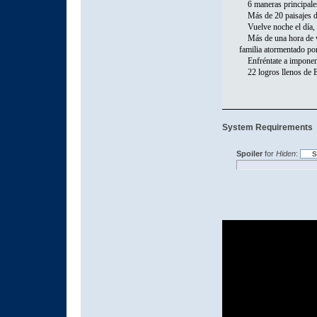
6 maneras principales d
Más de 20 paisajes dis
Vuelve noche el día, c
Más de una hora de voic
familia atormentado por
Enfréntate a imponente
22 logros llenos de Ea
System Requirements
Spoiler
for
Hiden
: