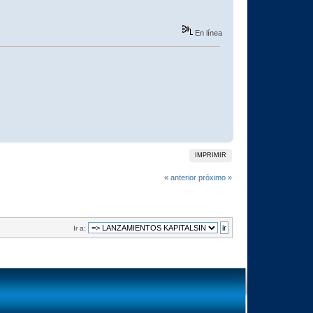
En línea
IMPRIMIR
« anterior
próximo »
Ir a: