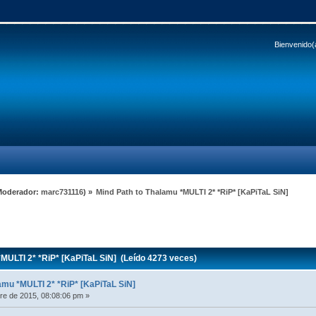
Bienvenido(
Moderador:
marc731116
) »
Mind Path to Thalamu *MULTI 2* *RiP* [KaPiTaL SiN]
MULTI 2* *RiP* [KaPiTaL SiN] (Leído 4273 veces)
amu *MULTI 2* *RiP* [KaPiTaL SiN]
e de 2015, 08:08:06 pm »