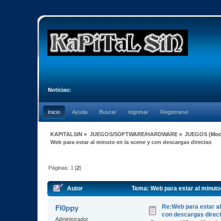
Noticias:
Inicio
Ayuda
Buscar
Ingresar
Registrarse
KAPITALSIN
»
JUEGOS/SOFTWARE/HARDWARE
»
JUEGOS
(Mod
Web para estar al minuto en la scene y con descargas directas
Páginas:
1
[
2
]
Autor
Tema: Web para estar al minuto
Re:Web para estar al
Fl0ppy
con descargas direc
Administrador