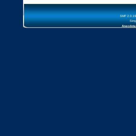
SMF 2.0.1
Simp
Anecdota