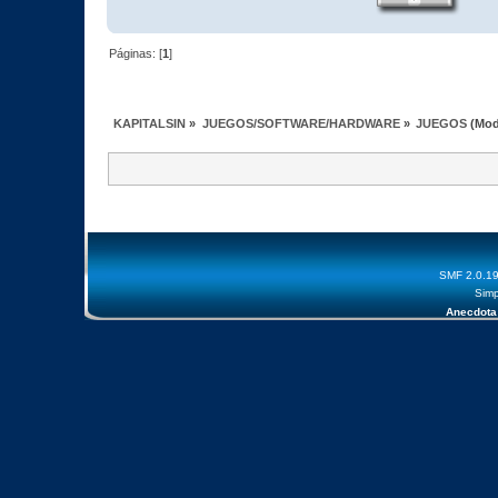
Páginas: [
1
]
KAPITALSIN
»
JUEGOS/SOFTWARE/HARDWARE
»
JUEGOS
(Mod
SMF 2.0.1
Simp
Anecdota