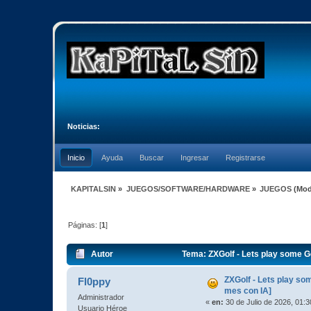
Noticias:
Inicio
Ayuda
Buscar
Ingresar
Registrarse
KAPITALSIN
»
JUEGOS/SOFTWARE/HARDWARE
»
JUEGOS
(Mod
Páginas: [
1
]
Autor
Tema: ZXGolf - Lets play some G
ZXGolf - Lets play so
Fl0ppy
mes con IA]
Administrador
«
en:
30 de Julio de 2026, 01:
Usuario Héroe