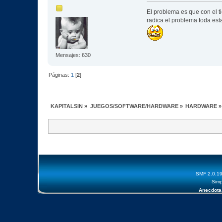
El problema es que con el t
radica el problema toda est
Mensajes: 630
Páginas:
1
[
2
]
KAPITALSIN
»
JUEGOS/SOFTWARE/HARDWARE
»
HARDWARE
»
SMF 2.0.1
Simp
Anecdota