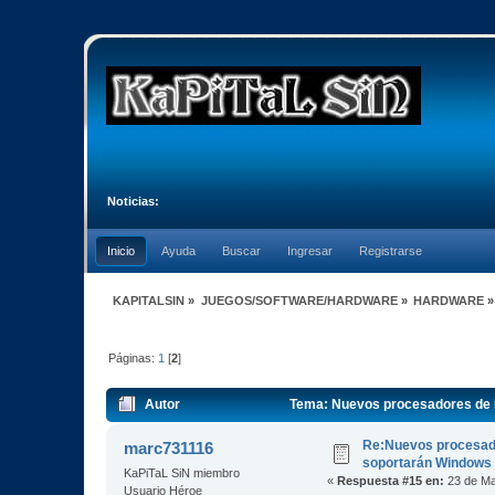
Noticias:
Inicio
Ayuda
Buscar
Ingresar
Registrarse
KAPITALSIN
»
JUEGOS/SOFTWARE/HARDWARE
»
HARDWARE
»
Páginas:
1
[
2
]
Autor
Tema: Nuevos procesadores de P
Re:Nuevos procesad
marc731116
soportarán Windows
KaPiTaL SiN miembro
«
Respuesta #15 en:
23 de Ma
Usuario Héroe