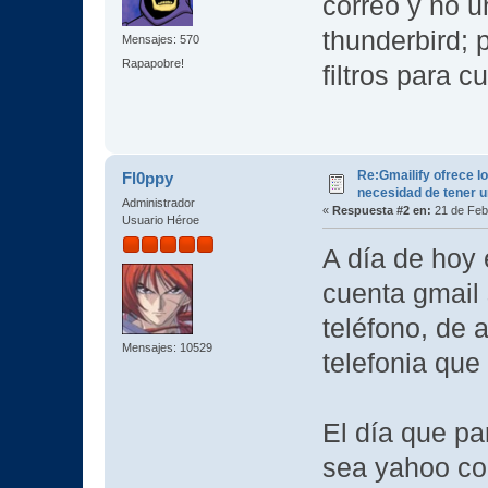
correo y no u
thunderbird; 
Mensajes: 570
Rapapobre!
filtros para 
Re:Gmailify ofrece l
Fl0ppy
necesidad de tener u
Administrador
«
Respuesta #2 en:
21 de Feb
Usuario Héroe
A día de hoy 
cuenta gmail 
teléfono, de 
Mensajes: 10529
telefonia que
El día que par
sea yahoo co