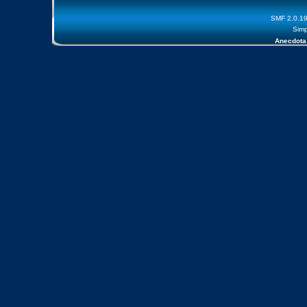
SMF 2.0.1
Simp
Anecdota