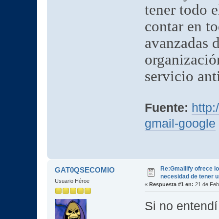
tener todo e
contar en to
avanzadas d
organizació
servicio an
Fuente:
http:
gmail-google
Re:Gmailify ofrece l
GAT0QSECOMIO
necesidad de tener u
Usuario Héroe
«
Respuesta #1 en:
21 de Feb
Si no entendí