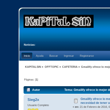
Noticias:
Inicio
Ayuda
Buscar
Ingresar
Registrarse
KAPITALSIN
»
OFFTOPIC
»
CAFETERIA
»
Gmailify ofrece lo me
Páginas: [
1
]
Autor
Tema: Gmailify ofrece lo mejor d
Gmailify ofrece lo me
Sieg2x
necesidad de tener u
Usuario Completo
«
en:
21 de Febrero de 2016, 0