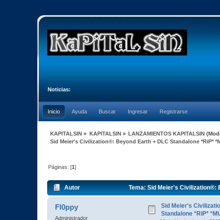
Noticias:
Inicio
Ayuda
Buscar
Ingresar
Registrarse
KAPITALSIN
»
KAPITALSIN
»
LANZAMIENTOS KAPITALSIN
(Mod
Sid Meier's Civilization®: Beyond Earth + DLC Standalone *RiP* 
Páginas: [
1
]
Autor
Tema: Sid Meier's Civilization®
Sid Meier's Civiliza
Fl0ppy
Standalone *RiP* *M
Administrador