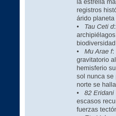
la estrella m
registros his
árido planeta
•
Tau Ceti d
archipiélago
biodiversidad
•
Mu Arae f
:
gravitatorio a
hemisferio su
sol nunca se 
norte se hall
•
82 Eridani
escasos recur
fuerzas tectó