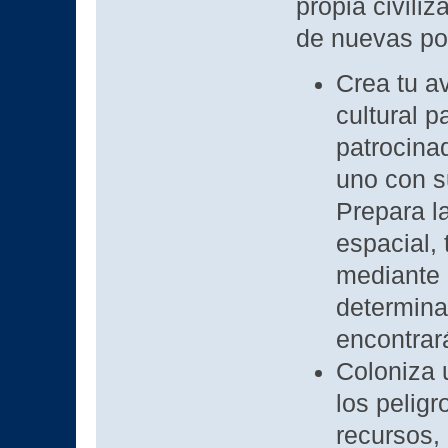
propia civili
de nuevas pos
Crea tu a
cultural p
patrocina
uno con su
Prepara l
espacial,
mediante 
determina
encontrará
Coloniza 
los peligr
recursos, 