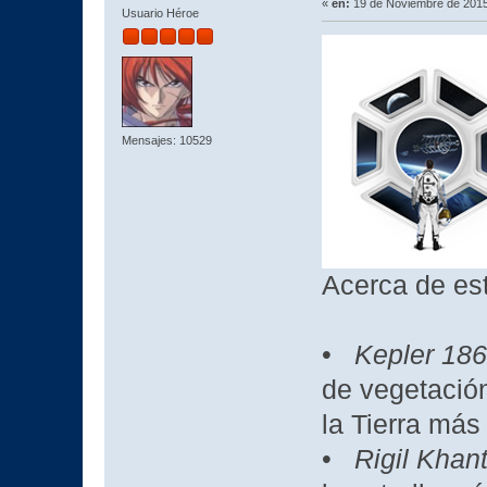
«
en:
19 de Noviembre de 2015
Usuario Héroe
Mensajes: 10529
Acerca de es
•
Kepler 186
de vegetación
la Tierra más
•
Rigil Khan