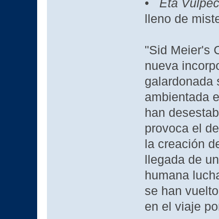
•
Eta Vulpec
lleno de mist
"Sid Meier's 
nueva incorpo
galardonada s
ambientada en
han desestabi
provoca el de
la creación d
llegada de un 
humana lucha
se han vuelto
en el viaje p