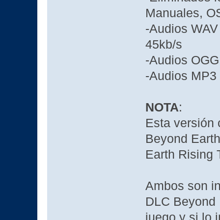
Manuales, 
-Audios WAV
45kb/s
-Audios OGG 
-Audios MP3 
NOTA
:
Esta versión 
Beyond Earth 
Earth Rising 
Ambos son i
DLC Beyond E
juego y si lo 