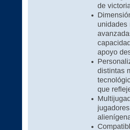
de victoria
Dimensión
unidades 
avanzadas
capacidad
apoyo des
Personali
distintas 
tecnológi
que reflej
Multijuga
jugadores
alienígen
Compatibl