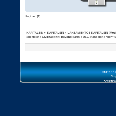
Páginas: [
1
]
KAPITALSIN
»
KAPITALSIN
»
LANZAMIENTOS KAPITALSIN
(Mod
Sid Meier's Civilization®: Beyond Earth + DLC Standalone *RiP* 
SMF 2.0.1
Simp
Anecdota