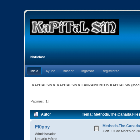
Noticias:
Inicio
Ayuda
Buscar
Ingresar
Registrarse
KAPITALSIN
»
KAPITALSIN
»
LANZAMIENTOS KAPITALSIN
(Mod
Páginas: [
1
]
Autor
Tema: Methods.The.Canada.File
Methods.The.Canada
Fl0ppy
«
en:
07 de Marzo de 20
Administrador
Usuario Héroe