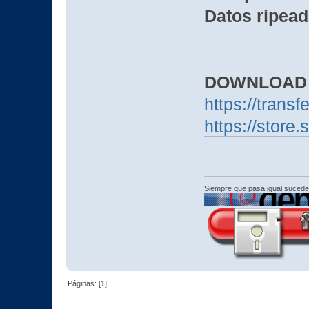
Datos ripead
DOWNLOAD
https://trans
https://stor
Siempre que pasa igual sucede
Páginas: [
1
]