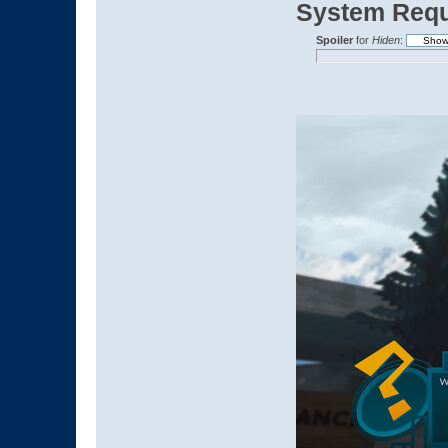
System Requ
Spoiler
for
Hiden
: