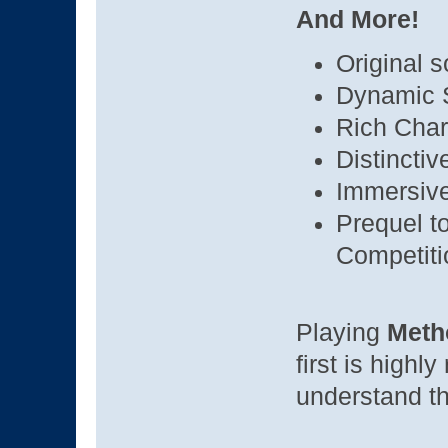
And More!
Original 
Dynamic S
Rich Char
Distinctiv
Immersiv
Prequel t
Competiti
Playing
Meth
first is high
understand th