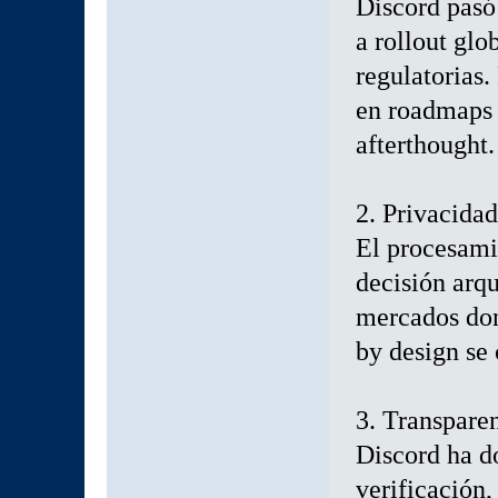
Discord pasó
a rollout glo
regulatorias
en roadmaps 
afterthought.
2. Privacida
El procesami
decisión arqu
mercados don
by design se 
3. Transpare
Discord ha d
verificación,