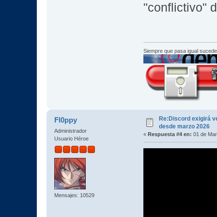
"conflictivo" 
Siempre que pasa igual sucede
Re:Discord exigirá ve
Fl0ppy
desde marzo 2026
Administrador
«
Respuesta #4 en:
01 de Mar
Usuario Héroe
Mensajes: 10529