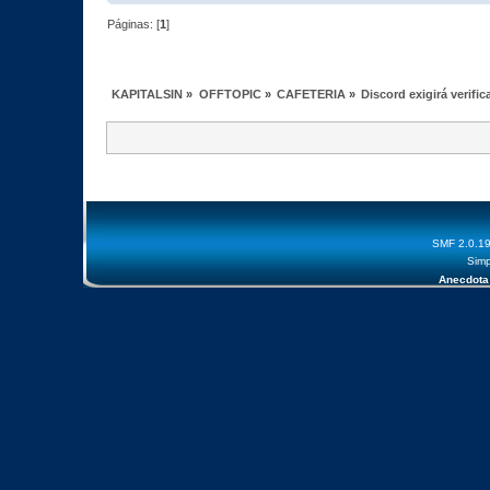
Páginas: [
1
]
KAPITALSIN
»
OFFTOPIC
»
CAFETERIA
»
Discord exigirá verifi
SMF 2.0.1
Simp
Anecdota