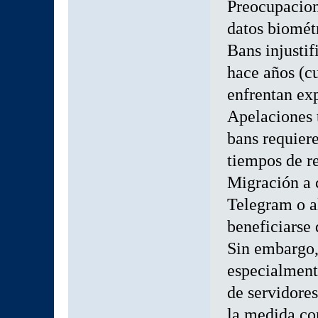
Preocupacion
datos biométr
Bans injusti
hace años (c
enfrentan ex
Apelaciones 
bans requier
tiempos de re
Migración a 
Telegram o a
beneficiarse 
Sin embargo,
especialment
de servidore
la medida co