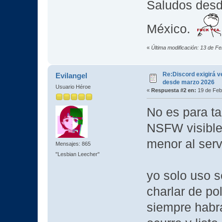
Saludos desd
México.
«
Última modificación: 13 de F
Re:Discord exigirá ve
Evilangel
desde marzo 2026
Usuario Héroe
«
Respuesta #2 en:
19 de Feb
No es para ta
NSFW visibles
menor al serv
Mensajes: 865
"Lesbian Leecher"
yo solo uso 
charlar de pol
siempre habrá