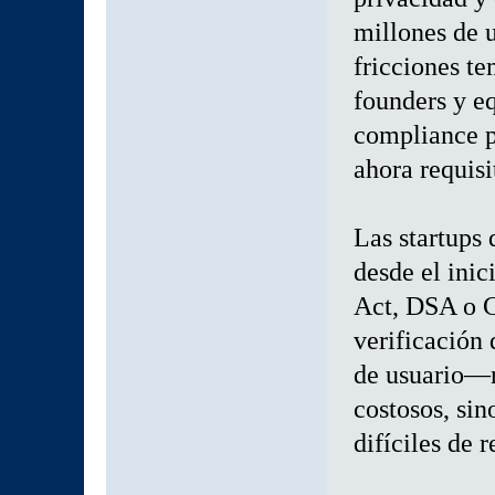
millones de u
fricciones t
founders y eq
compliance p
ahora requisi
Las startups
desde el ini
Act, DSA o 
verificación 
de usuario—n
costosos, sin
difíciles de r