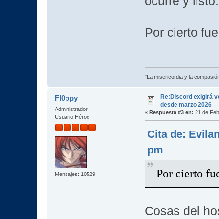
ocurre y list
Por cierto fu
"La misericordia y la compasión 
Re:Discord exigirá ve
Fl0ppy
desde marzo 2026
Administrador
«
Respuesta #3 en:
21 de Feb
Usuario Héroe
Cita de: Evila
pm
Por cierto fu
Mensajes: 10529
Cosas del hos