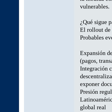
vulnerables.
¿Qué sigue pa
El rollout d
Probables ev
Expansión de
(pagos, tran
Integración 
descentraliz
exponer doc
Presión regu
Latinoaméric
global real