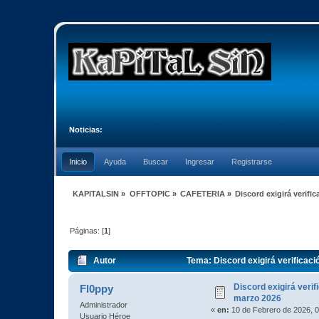
Noticias:
Inicio
Ayuda
Buscar
Ingresar
Registrarse
KAPITALSIN
»
OFFTOPIC
»
CAFETERIA
»
Discord exigirá verifi
Páginas: [
1
]
Autor
Tema: Discord exigirá verificaci
Discord exigirá verif
Fl0ppy
marzo 2026
Administrador
«
en:
10 de Febrero de 2026, 0
Usuario Héroe