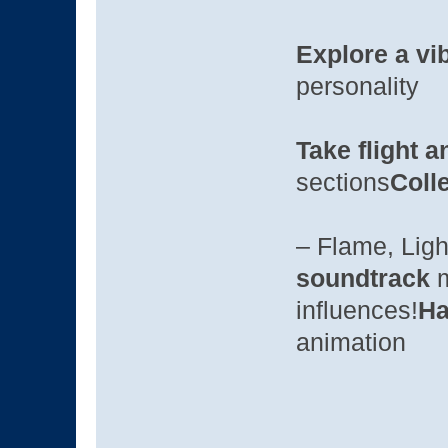
Explore a vi
personality
Take flight a
sections
Coll
– Flame, Ligh
soundtrack
m
influences!
Ha
animation