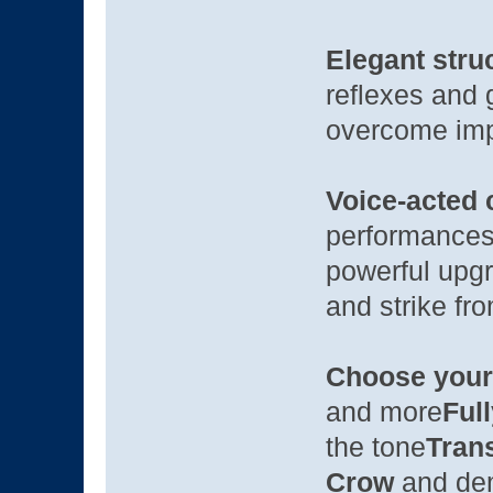
Elegant stru
reflexes and g
overcome imp
Voice-acted 
performance
powerful upg
and strike fro
Choose you
and more
Ful
the tone
Tran
Crow
and dem