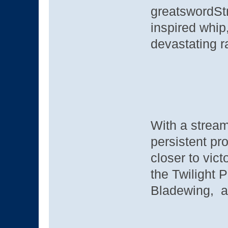
greatswordStr
inspired whip,
devastating r
With a stream
persistent pr
closer to vict
the Twilight P
Bladewing, a