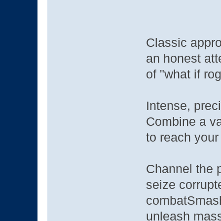
Classic appro
an honest att
of "what if ro
Intense, prec
Combine a var
to reach your
Channel the 
seize corrupt
combatSmash 
unleash mass