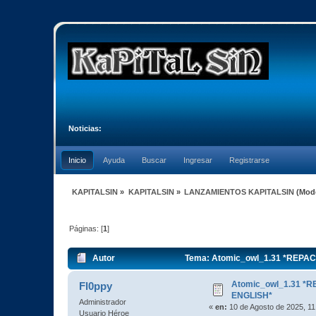
Noticias:
Inicio
Ayuda
Buscar
Ingresar
Registrarse
KAPITALSIN
»
KAPITALSIN
»
LANZAMIENTOS KAPITALSIN
(Mod
Páginas: [
1
]
Autor
Tema: Atomic_owl_1.31 *REPAC
Atomic_owl_1.31 *
Fl0ppy
ENGLISH*
Administrador
«
en:
10 de Agosto de 2025, 11
Usuario Héroe