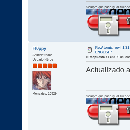
Siempre que pasa igual sucede
Re:Atomic_owl_1.3
Fl0ppy
ENGLISH*
Administrador
«
Respuesta #1 en:
09 de Mar
Usuario Héroe
Actualizado a
Mensajes: 10529
Siempre que pasa igual sucede