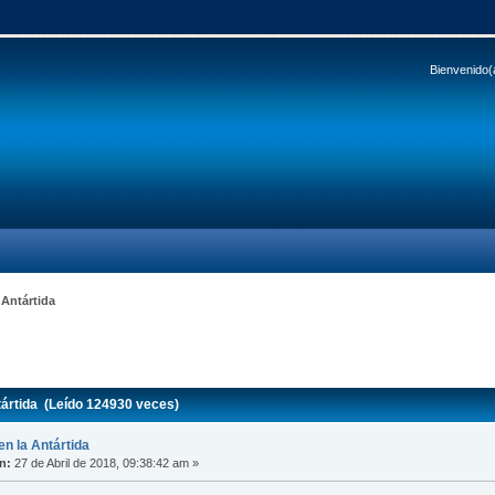
Bienvenido(
 Antártida
tártida (Leído 124930 veces)
en la Antártida
n:
27 de Abril de 2018, 09:38:42 am »