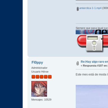
antarctica-1-1.mp4
(3006
Siempre que pasa igual su
Re:Hay algo raro en
Fl0ppy
«
Respuesta #107 en:
Administrador
Usuario Héroe
Este mes está de moda la
Mensajes: 10529