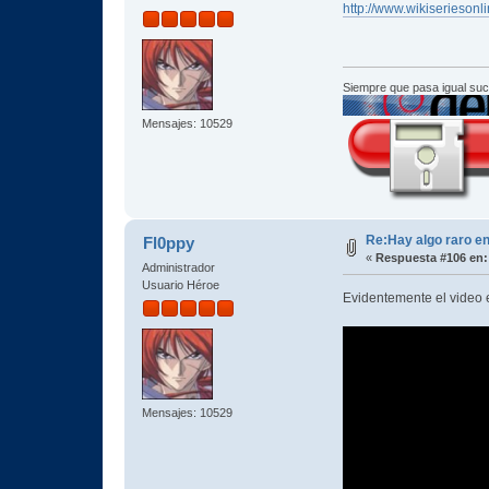
http://www.wikiseriesonli
Siempre que pasa igual su
Mensajes: 10529
Re:Hay algo raro en
Fl0ppy
«
Respuesta #106 en:
Administrador
Usuario Héroe
Evidentemente el video 
Mensajes: 10529