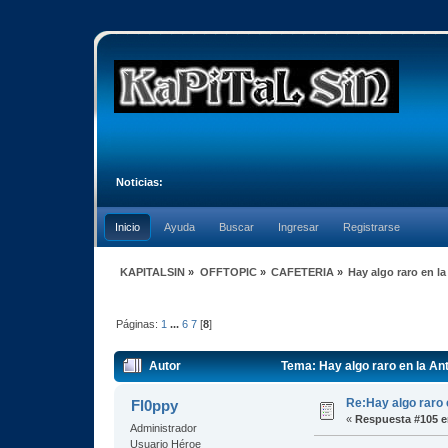
Noticias:
Inicio
Ayuda
Buscar
Ingresar
Registrarse
KAPITALSIN
»
OFFTOPIC
»
CAFETERIA
»
Hay algo raro en la
Páginas:
1
...
6
7
[
8
]
Autor
Tema: Hay algo raro en la An
Re:Hay algo raro 
Fl0ppy
«
Respuesta #105 e
Administrador
Usuario Héroe