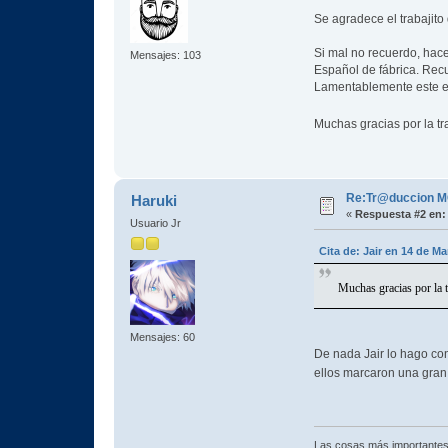
Se agradece el trabajito 
Si mal no recuerdo, hac
Mensajes: 103
Español de fábrica. Recu
Lamentablemente este eq
Muchas gracias por la t
Re:Tr@duccion M
Haruki
«
Respuesta #2 en:
Usuario Jr
Cita de: Jair en 14 de M
Muchas gracias por la
Mensajes: 60
De nada Jair lo hago c
ellos marcaron una gran
Las cosas más importantes