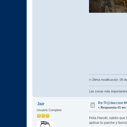
«
Última modificación: 06 
Las cosas más importantes
Re:Tr@duccion M
Jair
«
Respuesta #1 en:
Usuario Completo
Hola Haruki, sabés que 
aplicar tu parche y funci