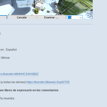
:
s en : Español
e Winrar
ps://transfer.it/t/rtHHC54HSB6Z
(y todas las demas):
https://transfer.it/t/awwLXopDlTZK
se libres de expresarlo en los comentarios
ña muestra: