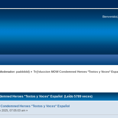
Bienvenido(
Moderador:
paddddd
) »
Tr@duccion MOW Condemned Heroes *Textos y Voces* Espa
mned Heroes *Textos y Voces* Español (Leído 5789 veces)
Condemned Heroes *Textos y Voces* Español
 2025, 07:05:03 am »