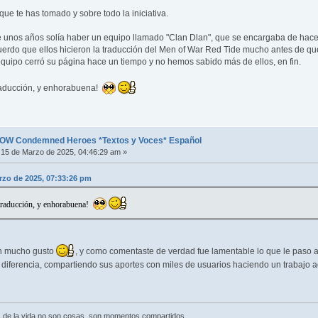
que te has tomado y sobre todo la iniciativa.
e unos años solía haber un equipo llamado "Clan Dlan", que se encargaba de hacer
erdo que ellos hicieron la traducción del Men of War Red Tide mucho antes de que
uipo cerró su página hace un tiempo y no hemos sabido más de ellos, en fin.
raducción, y enhorabuena!
OW Condemned Heroes *Textos y Voces* Español
15 de Marzo de 2025, 04:46:29 am »
arzo de 2025, 07:33:26 pm
 traducción, y enhorabuena!
on mucho gusto
, y como comentaste de verdad fue lamentable lo que le paso
 diferencia, compartiendo sus aportes con miles de usuarios haciendo un trabajo 
 de la vida no son cosas, son momentos compartidos