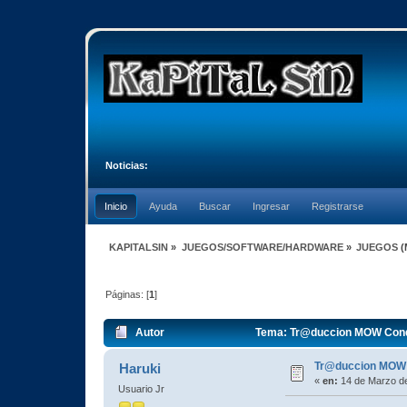
Noticias:
Inicio
Ayuda
Buscar
Ingresar
Registrarse
KAPITALSIN
»
JUEGOS/SOFTWARE/HARDWARE
»
JUEGOS
(
Páginas: [
1
]
Autor
Tema: Tr@duccion MOW Conde
Tr@duccion MOW 
Haruki
«
en:
14 de Marzo de
Usuario Jr