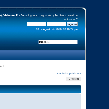
a),
Visitante
. Por favor,
ingresa
o
regístrate
. ¿Perdiste tu
email de
activación
?
09 de Agosto de 2026, 03:46:22 pm
ñol
« anterior
próximo »
IMPRIMIR