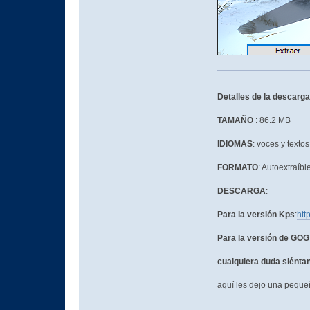
Detalles de la descarga
TAMAÑO
: 86.2 MB
IDIOMAS
: voces y texto
FORMATO
: Autoextraíbl
DESCARGA
:
Para la versión Kps
:
htt
Para la versión de GOG
cualquiera duda siéntan
aquí les dejo una peque