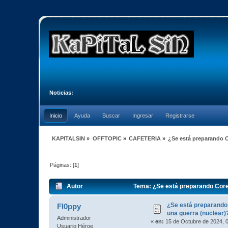
Noticias:
Inicio
Ayuda
Buscar
Ingresar
Registrarse
KAPITALSIN
»
OFFTOPIC
»
CAFETERIA
»
¿Se está preparando C
Páginas: [
1
]
Autor
Tema: ¿Se está preparando Corea
¿Se está preparando
Fl0ppy
una guerra (nuclear)
Administrador
«
en:
15 de Octubre de 2024, 
Usuario Héroe