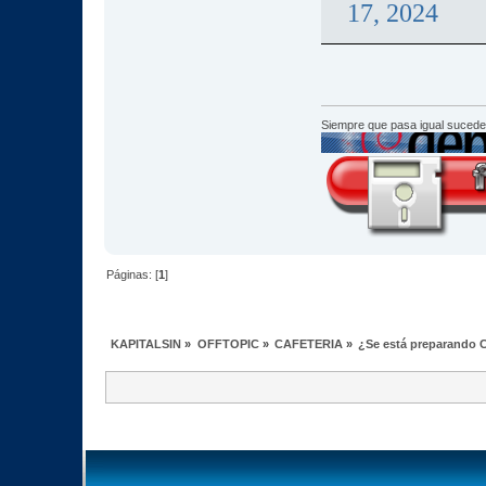
17, 2024
Siempre que pasa igual sucede
Páginas: [
1
]
KAPITALSIN
»
OFFTOPIC
»
CAFETERIA
»
¿Se está preparando C