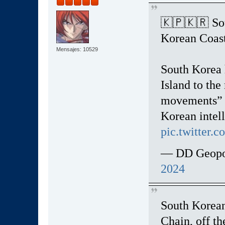
🇰🇵🇰🇷 So
Korean Coast
Mensajes: 10529
South Korea h
Island to th
movements” f
Korean intel
pic.twitter
— DD Geopol
2024
South Korean
Chain, off th