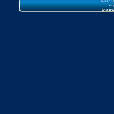
SMF 2.0.1
Simp
Anecdota