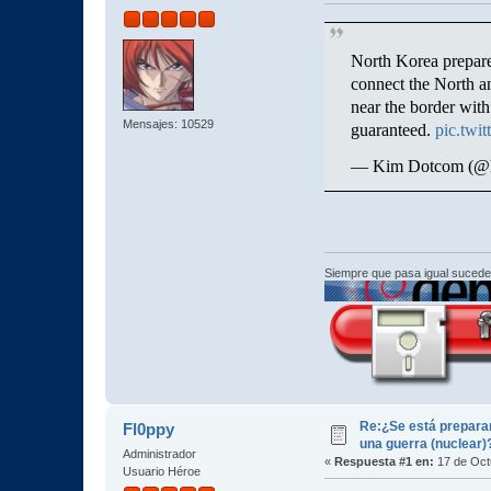
North Korea prepares
connect the North a
near the border with
Mensajes: 10529
guaranteed.
pic.twi
— Kim Dotcom (
Siempre que pasa igual sucede
Re:¿Se está prepara
Fl0ppy
una guerra (nuclear)
Administrador
«
Respuesta #1 en:
17 de Oct
Usuario Héroe