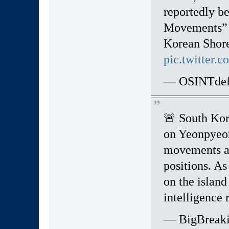
reportedly b
Movements” 
Korean Shore-
pic.twitter
— OSINTdefe
🚨 South Kor
on Yeonpyeon
movements at 
positions. As
on the island
intelligence 
— BigBreak