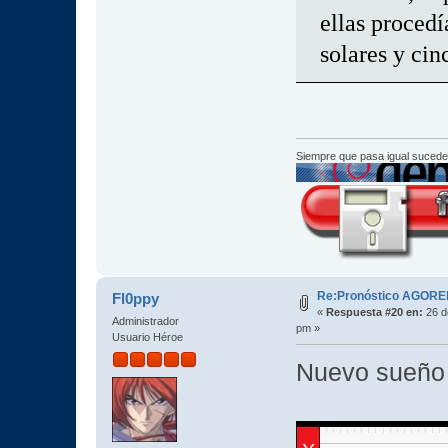
ellas proced
solares y cin
Siempre que pasa igual sucede
Re:Pronóstico AGORE
Fl0ppy
«
Respuesta #20 en:
26 d
Administrador
pm »
Usuario Héroe
Nuevo sueño 