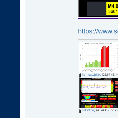
https://www.
kp_may11d.jpg
(28.64 kB, 4
solar3.png
(40.44 kB, 721x56