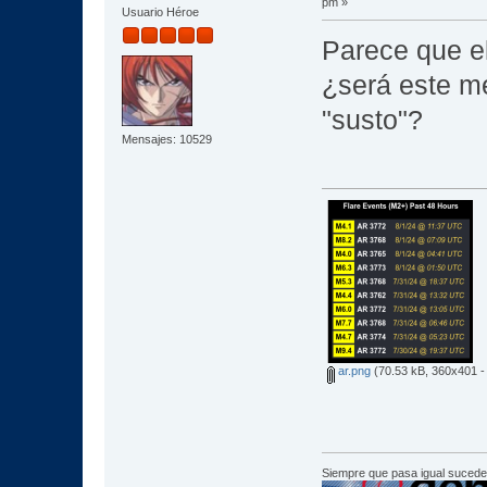
pm »
Usuario Héroe
Parece que e
¿será este m
"susto"?
Mensajes: 10529
ar.png
(70.53 kB, 360x401 - 
Siempre que pasa igual sucede