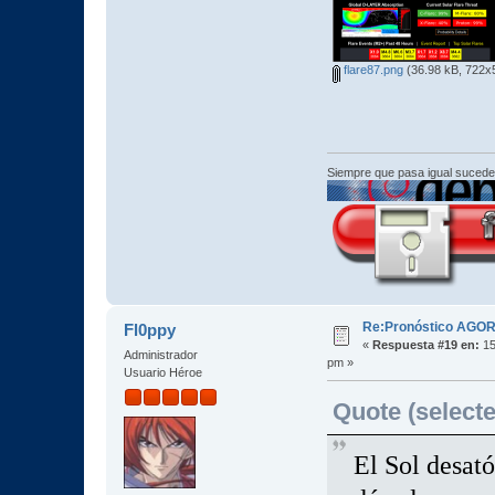
flare87.png
(36.98 kB, 722x5
Siempre que pasa igual sucede
Re:Pronóstico AGO
Fl0ppy
«
Respuesta #19 en:
15
Administrador
pm »
Usuario Héroe
Quote (selecte
El Sol desató