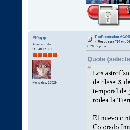
Re:Pronóstico AGO
Fl0ppy
«
Respuesta #24 en:
02
Administrador
09:28:55 pm »
Usuario Héroe
Quote (selecte
Los astrofís
de clase X d
Mensajes: 10529
temporal de p
rodea la Tier
El nuevo cin
Colorado Inn