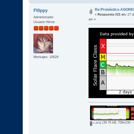
Re:Pronóstico AGORE
Fl0ppy
«
Respuesta #21 en:
27 d
Administrador
am »
Usuario Héroe
Mensajes: 10529
x.png
(39.75 kB, 709x235 - 