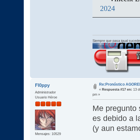
2024
Siempre que pasa igual sucede
Re:Pronóstico AGORE
Fl0ppy
«
Respuesta #17 en:
13 d
Administrador
pm »
Usuario Héroe
Me pregunto 
es debido a l
(y aun estamo
Mensajes: 10529