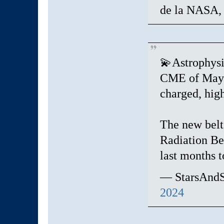
de la NASA, 
💫Astrophysi
CME of May 1
charged, high
The new belt
Radiation Be
last months 
— StarsAndS
2024