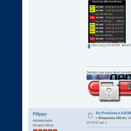
xflare.png
(13.03 kB, 361x41
Siempre que pasa igual sucede
Re:Pronóstico AGO
Fl0ppy
«
Respuesta #26 en:
14
Administrador
07:47:07 pm »
Usuario Héroe