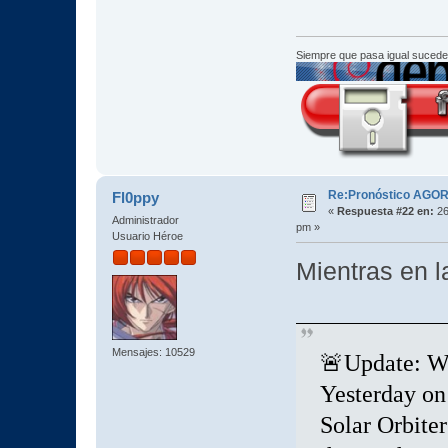
Siempre que pasa igual sucede
Re:Pronóstico AGO
Fl0ppy
«
Respuesta #22 en:
26
Administrador
pm »
Usuario Héroe
Mientras en la
Mensajes: 10529
🚨Update: We
Yesterday on
Solar Orbiter