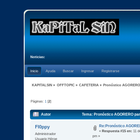
Noticias:
Inicio
Ayuda
Buscar
Ingresar
Registrarse
KAPITALSIN
»
OFFTOPIC
»
CAFETERIA
»
Pronóstico AGORERO 
Páginas:
1
[
2
]
Autor
Tema: Pronóstico AGORERO para
Re:Pronóstico AGORE
Fl0ppy
«
Respuesta #15 en:
11 d
Administrador
pm »
Usuario Héroe