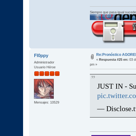
Siempre que pasa igual sucede
Re:Pronóstico AGORE
Fl0ppy
«
Respuesta #25 en:
03 d
Administrador
pm »
Usuario Héroe
JUST IN - Sun
pic.twitte
Mensajes: 10529
— Disclose.t