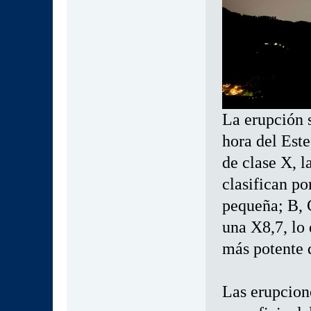
La erupción s
hora del Este
de clase X, l
clasifican po
pequeña; B, C
una X8,7, lo 
más potente d
Las erupcione