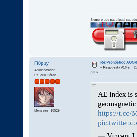
Siempre que pasa igual sucede
Re:Pronóstico AGO
Fl0ppy
«
Respuesta #16 en:
11
Administrador
pm »
Usuario Héroe
AE index is st
geomagnetic s
Mensajes: 10529
https://t.co
pic.twitter
— Vincent L