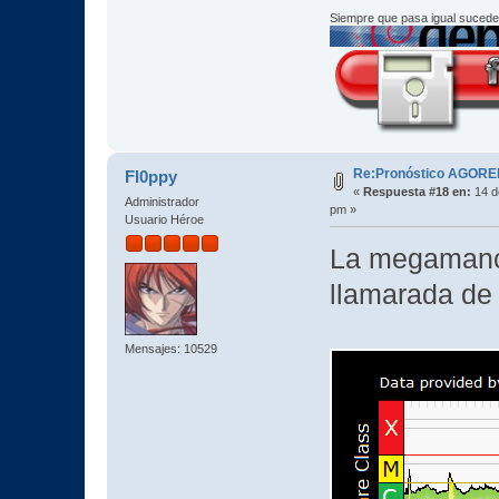
Siempre que pasa igual sucede
Re:Pronóstico AGORE
Fl0ppy
«
Respuesta #18 en:
14 d
Administrador
pm »
Usuario Héroe
La megamanch
llamarada de 
Mensajes: 10529