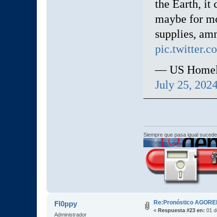
the Earth, it
maybe for mo
supplies, a
pic.twitter
— US Homela
July 25, 202
Siempre que pasa igual sucede
Re:Pronóstico AGORE
Fl0ppy
«
Respuesta #23 en:
01 d
Administrador