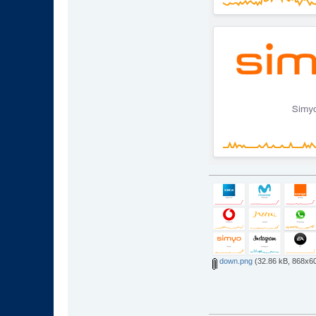
down.png
(32.86 kB, 868x60