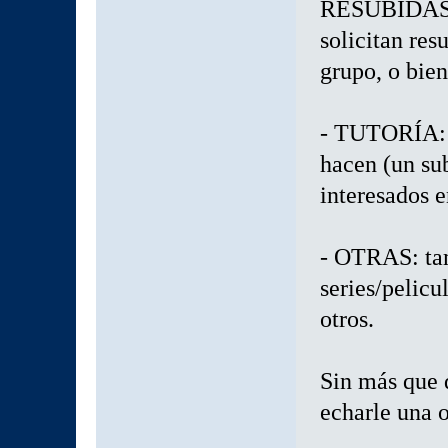
RESUBIDAS 
solicitan res
grupo, o bien
- TUTORÍA: d
hacen (un su
interesados e
- OTRAS: tam
series/pelicu
otros.
Sin más que d
echarle una o