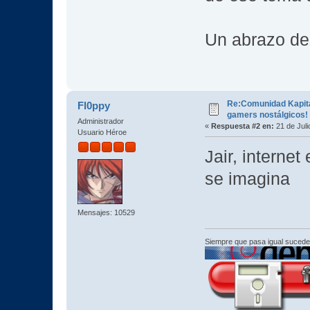
Un abrazo de
Re:Comunidad Kapital
Fl0ppy
gamers nostálgicos! 
Administrador
«
Respuesta #2 en:
21 de Juli
Usuario Héroe
Jair, interne
se imagina
Mensajes: 10529
Siempre que pasa igual sucede