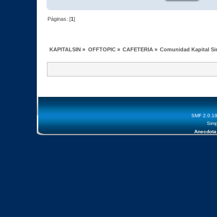
Páginas: [
1
]
KAPITALSIN
»
OFFTOPIC
»
CAFETERIA
»
Comunidad Kapital Sin
SMF 2.0.1
Simp
Anecdota