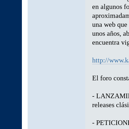
en algunos f
aproximadam
una web que 
unos años, ab
encuentra vig
http://www.k
El foro const
- LANZAMIE
releases clás
- PETICIO