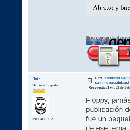
Abrazo y bu
Siempre que pasa igual sucede
Re:Comunidad Kapital
Jair
gamers nostálgicos! 
Usuario Completo
«
Respuesta #1 en:
21 de Juli
Fl0ppy, jamá
publicación d
fue un peque
Mensajes: 103
de ese tema 