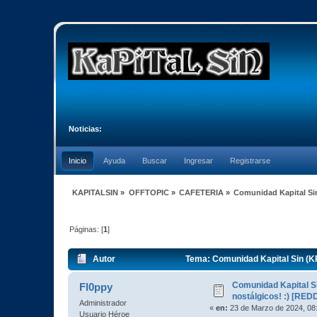
Noticias:
Inicio
Ayuda
Buscar
Ingresar
Registrarse
KAPITALSIN
»
OFFTOPIC
»
CAFETERIA
»
Comunidad Kapital Sin
Páginas: [
1
]
Autor
Tema: Comunidad Kapital Sin (KP
Comunidad Kapital S
Fl0ppy
nostálgicos! :) [REDD
Administrador
«
en:
23 de Marzo de 2024, 08
Usuario Héroe