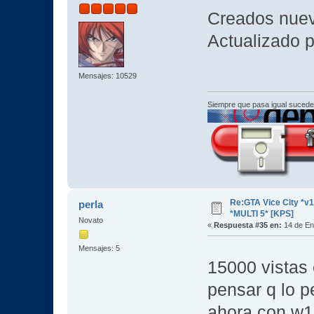
Creados nuev
Actualizado p
Mensajes: 10529
Siempre que pasa igual sucede
Re:GTA Vice City *
perla
*MULTI 5* [KPS]
Novato
«
Respuesta #35 en:
14 de En
Mensajes: 5
15000 vistas 
pensar q lo p
ahora con w10