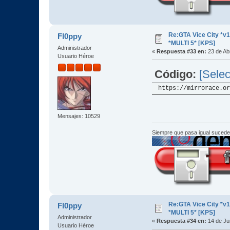
Re:GTA Vice City *
Fl0ppy
*MULTI 5* [KPS]
Administrador
«
Respuesta #33 en:
23 de Abr
Usuario Héroe
Código:
[Selec
https://mirrorace.or
Mensajes: 10529
Siempre que pasa igual sucede
Re:GTA Vice City *
Fl0ppy
*MULTI 5* [KPS]
Administrador
«
Respuesta #34 en:
14 de Ju
Usuario Héroe