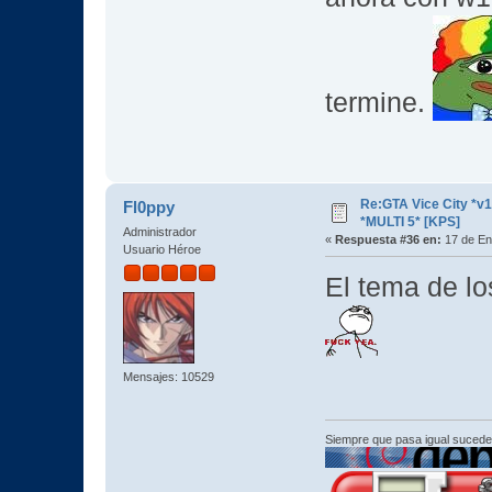
termine.
Re:GTA Vice City *
Fl0ppy
*MULTI 5* [KPS]
Administrador
«
Respuesta #36 en:
17 de En
Usuario Héroe
El tema de lo
Mensajes: 10529
Siempre que pasa igual sucede