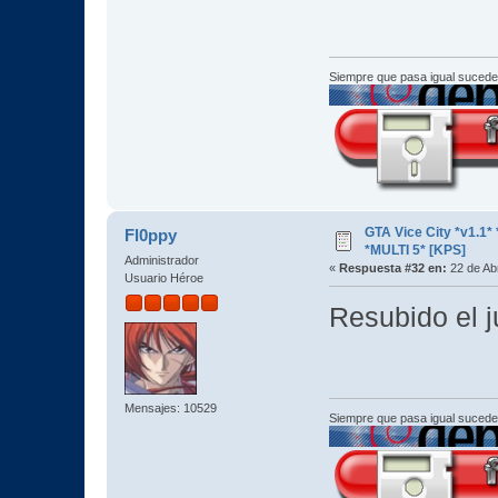
Siempre que pasa igual sucede
GTA Vice City *v1.
Fl0ppy
*MULTI 5* [KPS]
Administrador
«
Respuesta #32 en:
22 de Abr
Usuario Héroe
Resubido el j
Mensajes: 10529
Siempre que pasa igual sucede