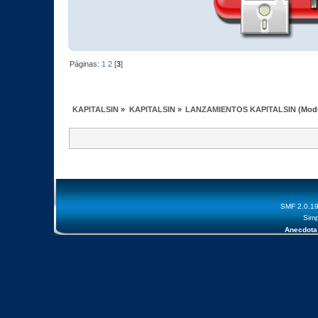
Páginas:
1
2
[
3
]
KAPITALSIN
»
KAPITALSIN
»
LANZAMIENTOS KAPITALSIN
(Mod
SMF 2.0.1
Simp
Anecdota