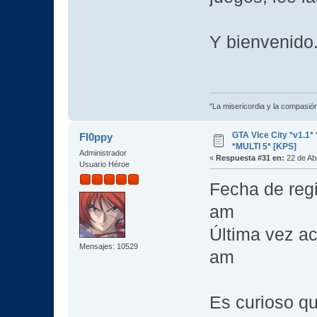
Y bienvenido
"La misericordia y la compasión 
GTA Vice City *v1.
Fl0ppy
*MULTI 5* [KPS]
Administrador
«
Respuesta #31 en:
22 de Abr
Usuario Héroe
Fecha de regi
am
Última vez ac
Mensajes: 10529
am
Es curioso q