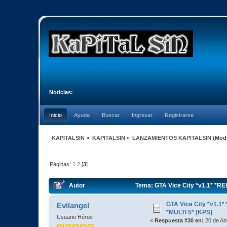
Noticias:
Inicio
Ayuda
Buscar
Ingresar
Registrarse
KAPITALSIN
»
KAPITALSIN
»
LANZAMIENTOS KAPITALSIN
(Mod
Páginas:
1
2
[
3
]
Autor
Tema: GTA Vice City *v1.1* *R
GTA Vice City *v1.
Evilangel
*MULTI 5* [KPS]
Usuario Héroe
«
Respuesta #30 en:
20 de Abr