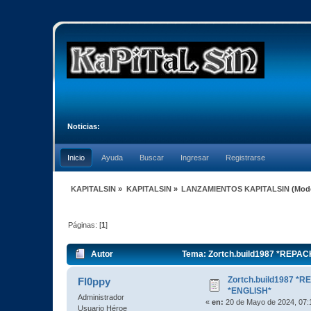
Noticias:
Inicio
Ayuda
Buscar
Ingresar
Registrarse
KAPITALSIN
»
KAPITALSIN
»
LANZAMIENTOS KAPITALSIN
(Mod
Páginas: [
1
]
Autor
Tema: Zortch.build1987 *REPAC
Zortch.build1987 *
Fl0ppy
*ENGLISH*
Administrador
«
en:
20 de Mayo de 2024, 07:
Usuario Héroe