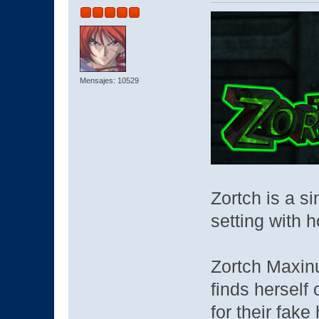
Mensajes: 10529
Zortch is a s
setting with 
Zortch Maxinu
finds herself 
for their fak