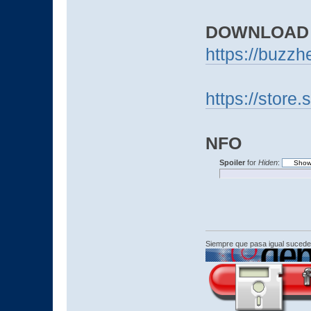
DOWNLOAD
https://buzz
https://stor
NFO
Spoiler
for
Hiden
:
Siempre que pasa igual sucede