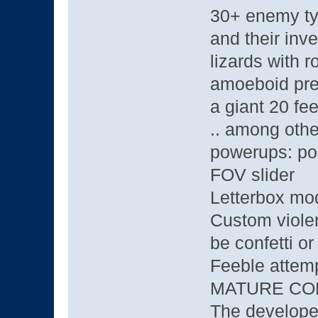
30+ enemy typ
and their inv
lizards with r
amoeboid pre
a giant 20 fe
.. among othe
powerups: port
FOV slider
Letterbox mo
Custom viole
be confetti o
Feeble attem
MATURE CO
The developer