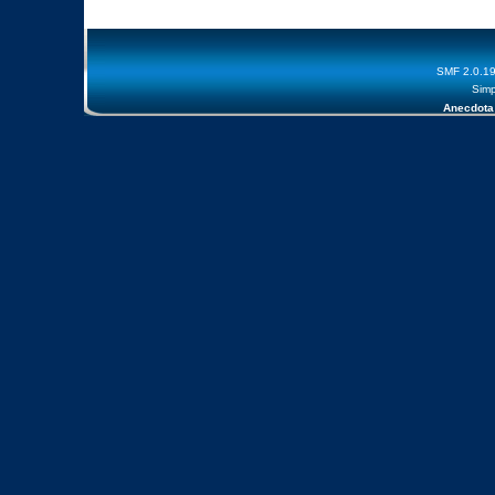
SMF 2.0.1
Simp
Anecdota