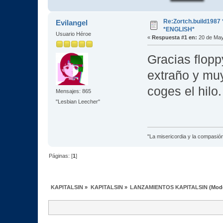
Re:Zortch.build198
Evilangel
*ENGLISH*
Usuario Héroe
«
Respuesta #1 en:
20 de May
Gracias flopp
extraño y muy
coges el hilo
Mensajes: 865
"Lesbian Leecher"
"La misericordia y la compasión 
Páginas: [
1
]
KAPITALSIN
»
KAPITALSIN
»
LANZAMIENTOS KAPITALSIN
(Mod