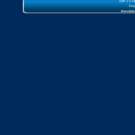
SMF 2.0.1
Simp
Anecdota