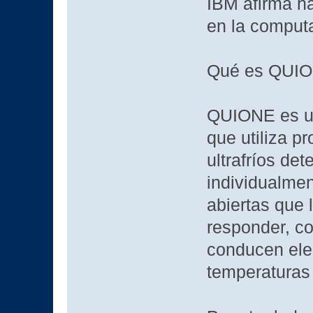
IBM afirma ha
en la comput
Qué es QUI
QUIONE es un
que utiliza 
ultrafríos de
individualme
abiertas que
responder, c
conducen elec
temperaturas 