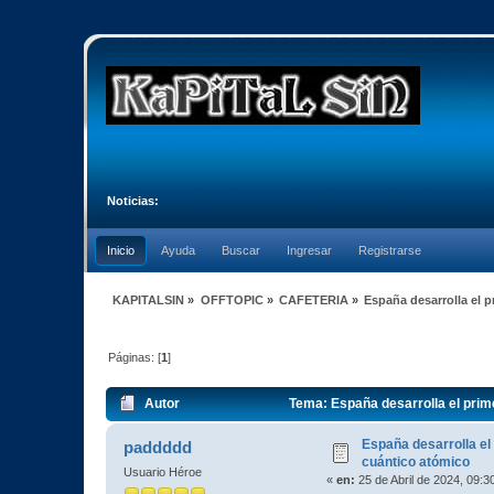
Noticias:
Inicio
Ayuda
Buscar
Ingresar
Registrarse
KAPITALSIN
»
OFFTOPIC
»
CAFETERIA
»
España desarrolla el 
Páginas: [
1
]
Autor
Tema: España desarrolla el prim
España desarrolla el
paddddd
cuántico atómico
Usuario Héroe
«
en:
25 de Abril de 2024, 09:3