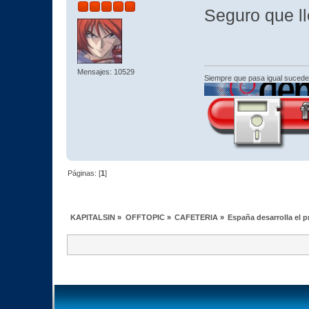
Seguro que ll
Mensajes: 10529
Siempre que pasa igual sucede
Páginas: [
1
]
KAPITALSIN
»
OFFTOPIC
»
CAFETERIA
»
España desarrolla el 