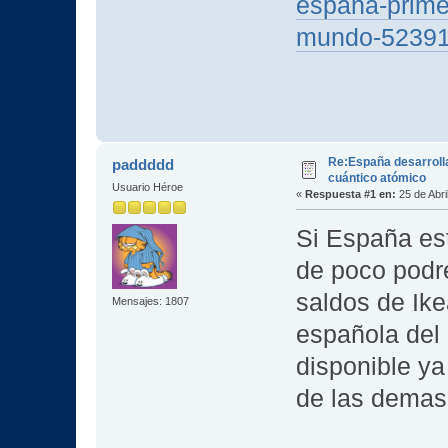
espana-prime
mundo-52391
Re:España desarroll
paddddd
cuántico atómico
Usuario Héroe
«
Respuesta #1 en:
25 de Abri
Si España es
de poco podr
saldos de Ik
Mensajes: 1807
española del
disponible ya
de las demas.