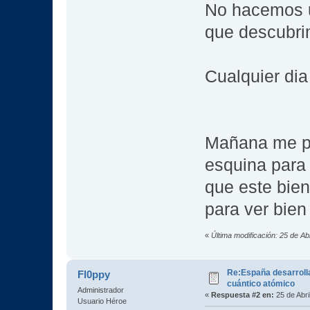
No hacemos u
que descubri
Cualquier di
Mañana me pa
esquina para 
que este bien
para ver bie
«
Última modificación: 25 de A
Re:España desarroll
Fl0ppy
cuántico atómico
Administrador
«
Respuesta #2 en:
25 de Abri
Usuario Héroe