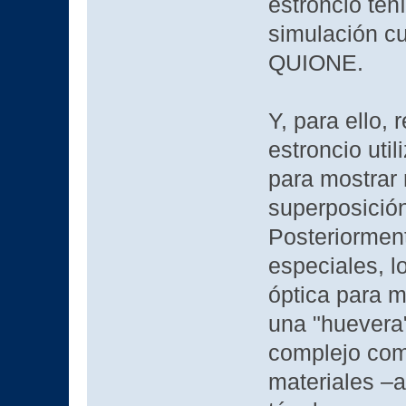
estroncio ten
simulación cu
QUIONE.
Y, para ello,
estroncio util
para mostrar 
superposición
Posteriorment
especiales, l
óptica para 
una "huevera"
complejo com
materiales –