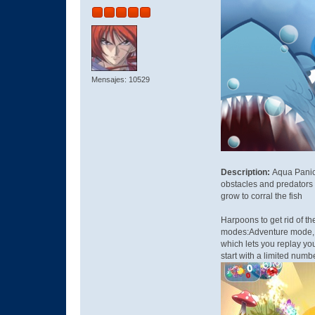
Mensajes: 10529
Description:
Aqua Panic!
obstacles and predators t
grow to corral the fish
Harpoons to get rid of 
modes:Adventure mode, wh
which lets you replay yo
start with a limited numbe