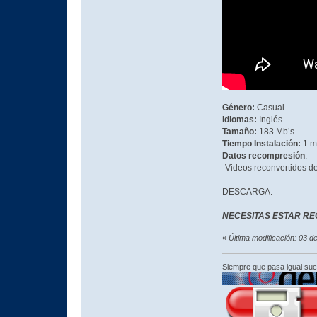
Género:
Casual
Idiomas:
Inglés
Tamaño:
183 Mb’s
Tiempo Instalación:
1 m
Datos recompresión
:
-Videos reconvertidos 
DESCARGA:
NECESITAS ESTAR RE
«
Última modificación: 03 
Siempre que pasa igual su