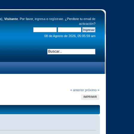
a),
Visitante
. Por favor,
ingresa
o
regístrate
. ¿Perdiste tu
email de
activación
?
08 de Agosto de 2026, 05:05:59 am
« anterior
próximo »
IMPRIMIR