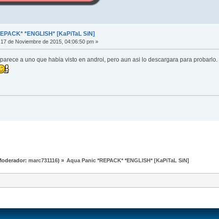
REPACK* *ENGLISH* [KaPiTaL SiN]
17 de Noviembre de 2015, 04:06:50 pm »
parece a uno que habia visto en androi, pero aun asi lo descargara para probarlo.
Moderador:
marc731116
) »
Aqua Panic *REPACK* *ENGLISH* [KaPiTaL SiN]