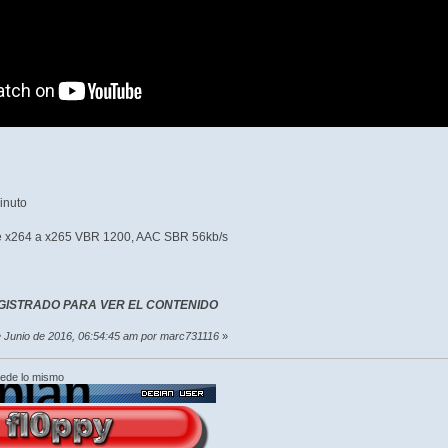
inuto
de x264 a x265 VBR 1200, AAC SBR 56kb/s
GISTRADO PARA VER EL CONTENIDO
de Junio de 2016, 06:54:45 am por marc731116
»
cede lo mismo