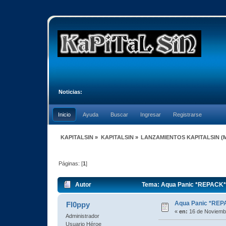
Noticias:
Inicio
Ayuda
Buscar
Ingresar
Registrarse
KAPITALSIN
»
KAPITALSIN
»
LANZAMIENTOS KAPITALSIN
(
Páginas: [
1
]
Autor
Tema: Aqua Panic *REPACK* 
Aqua Panic *REP
Fl0ppy
«
en:
16 de Noviembr
Administrador
Usuario Héroe