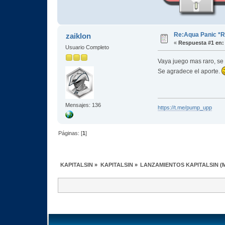
Re:Aqua Panic *
zaiklon
«
Respuesta #1 en:
Usuario Completo
Vaya juego mas raro, se 
Se agradece el aporte.
Mensajes: 136
https://t.me/pump_upp
Páginas: [
1
]
KAPITALSIN
»
KAPITALSIN
»
LANZAMIENTOS KAPITALSIN
(