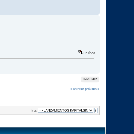
En línea
IMPRIMIR
« anterior
próximo »
Ir a: