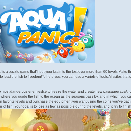
 is a puzzle game that’ll put your brain to the test over more than 60 levels!Make t
o lead the fish to freedom!To help you, you can use a variety of tools:Missiles that
the most dangerous enemiesIce to freeze the water and create new passagewaysAn
ere you guide the fish to the ocean as the seasons pass by, and in which you can t
ur favorite levels and purchase the equipment you want using the coins you’ve ga
r of fish. Your goal is to lose as few as possible during the levels, and to try to fin