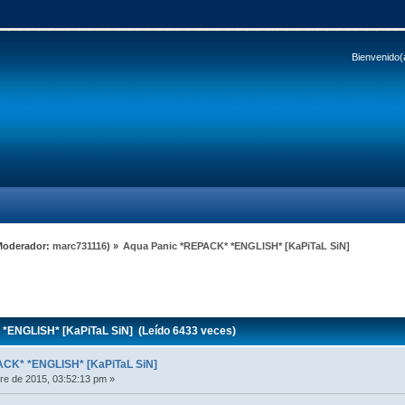
Bienvenido(
Moderador:
marc731116
) »
Aqua Panic *REPACK* *ENGLISH* [KaPiTaL SiN]
*ENGLISH* [KaPiTaL SiN] (Leído 6433 veces)
ACK* *ENGLISH* [KaPiTaL SiN]
e de 2015, 03:52:13 pm »