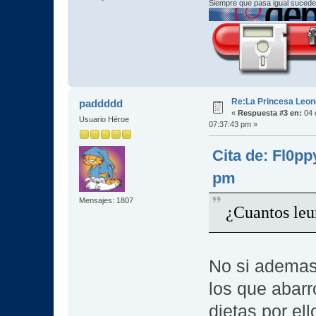
Siempre que pasa igual sucede
Re:La Princesa Leono
paddddd
«
Respuesta #3 en:
04 
Usuario Héroe
07:37:43 pm »
Cita de: Fl0p
pm
Mensajes: 1807
¿Cuantos leur
No si ademas 
los que abarr
dietas por el