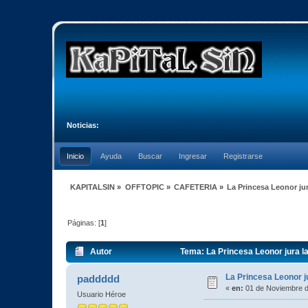
Noticias:
Inicio
Ayuda
Buscar
Ingresar
Registrarse
KAPITALSIN
»
OFFTOPIC
»
CAFETERIA
»
La Princesa Leonor jur
Páginas: [
1
]
Autor
Tema: La Princesa Leonor jura la
La Princesa Leonor ju
paddddd
«
en:
01 de Noviembre d
Usuario Héroe