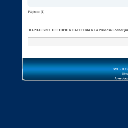
Páginas: [
1
]
KAPITALSIN
»
OFFTOPIC
»
CAFETERIA
»
La Princesa Leonor jur
SMF 2.0.1
Simp
Anecdota