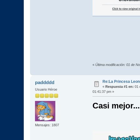
«
Última modificación: 01 de 
Re:La Princesa Leono
paddddd
«
Respuesta #1 en:
01 
Usuario Héroe
01:41:37 pm »
Casi mejor...
Mensajes: 1807