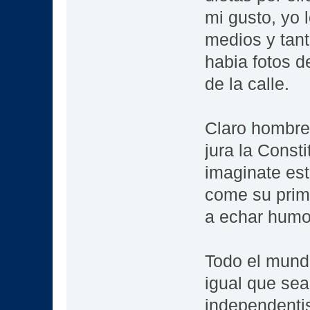
mi gusto, yo l
medios y tan
habia fotos d
de la calle.
Claro hombre
jura la Const
imaginate est
come su prime
a echar humo
Todo el mundo
igual que sea
independentis