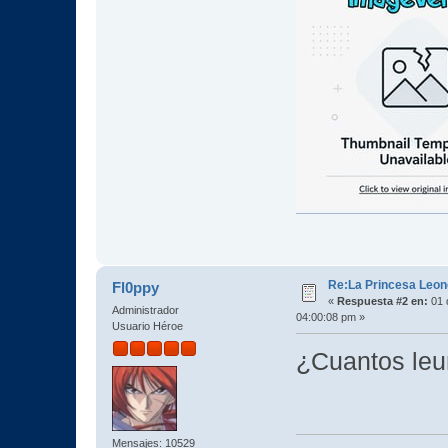
Re:La Princesa Leono
Fl0ppy
«
Respuesta #2 en:
01 
Administrador
04:00:08 pm »
Usuario Héroe
¿Cuantos leur
Mensajes: 10529