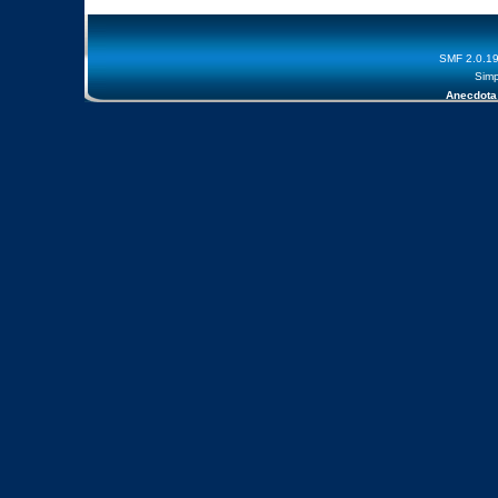
SMF 2.0.1
Simp
Anecdota