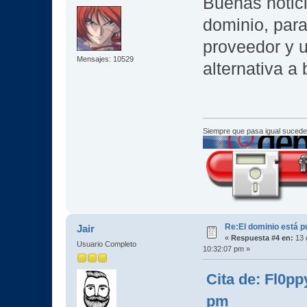
Buenas notic
dominio, para
proveedor y 
Mensajes: 10529
alternativa a
Siempre que pasa igual sucede
Re:El dominio está p
Jair
«
Respuesta #4 en:
13 
Usuario Completo
10:32:07 pm »
Cita de: Fl0p
pm