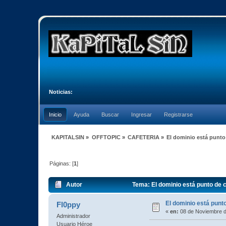
Noticias:
Inicio
Ayuda
Buscar
Ingresar
Registrarse
KAPITALSIN
»
OFFTOPIC
»
CAFETERIA
»
El dominio está punto
Páginas: [
1
]
Autor
Tema: El dominio está punto de 
El dominio está punt
Fl0ppy
«
en:
08 de Noviembre d
Administrador
Usuario Héroe