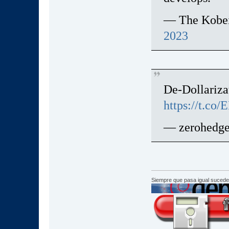
— The Kobeis
2023
De-Dollariza
https://t.co
— zerohedg
Siempre que pasa igual sucede