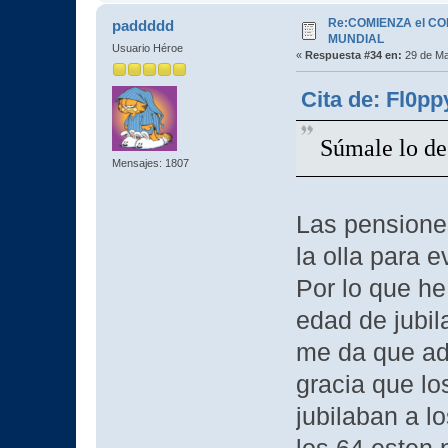
Re:COMIENZA el C
paddddd
MUNDIAL
Usuario Héroe
«
Respuesta #34 en:
29 de Ma
Cita de: Fl0pp
Súmale lo de
Mensajes: 1807
Las pensione
la olla para e
Por lo que he
edad de jubil
me da que ad
gracia que lo
jubilaban a lo