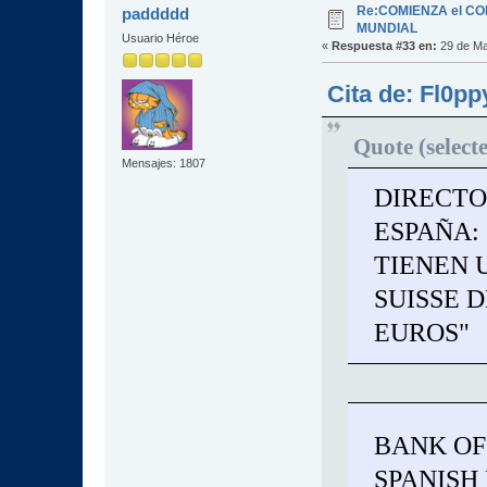
Re:COMIENZA el C
paddddd
MUNDIAL
Usuario Héroe
«
Respuesta #33 en:
29 de Ma
Cita de: Fl0p
Quote (select
Mensajes: 1807
DIRECTO
ESPAÑA:
TIENEN 
SUISSE D
EUROS"
BANK OF
SPANISH