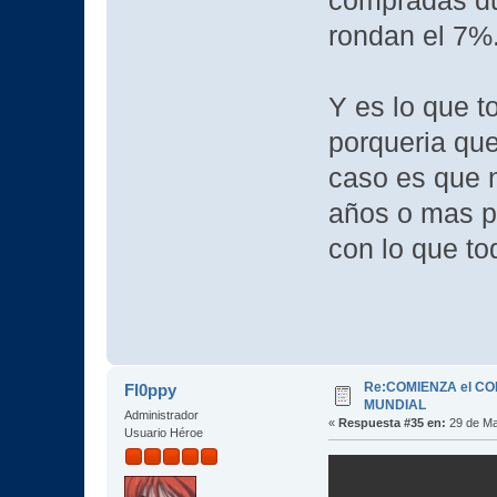
compradas dur
rondan el 7%
Y es lo que t
porqueria qu
caso es que n
años o mas pa
con lo que t
Re:COMIENZA el C
Fl0ppy
MUNDIAL
Administrador
«
Respuesta #35 en:
29 de Ma
Usuario Héroe