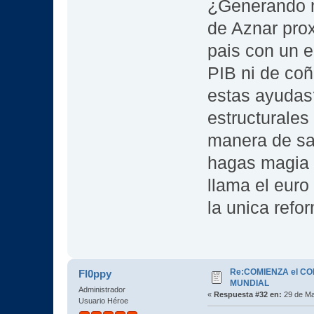
¿Generando 
de Aznar prox
pais con un 
PIB ni de coñ
estas ayudas
estructurale
manera de sac
hagas magia 
llama el euro
la unica refo
Re:COMIENZA el C
Fl0ppy
MUNDIAL
Administrador
«
Respuesta #32 en:
29 de Ma
Usuario Héroe