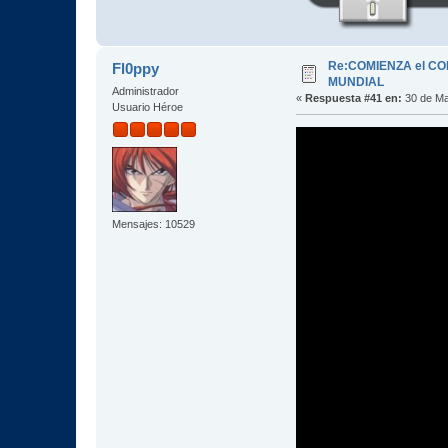
Re:COMIENZA el C
Fl0ppy
MUNDIAL
Administrador
«
Respuesta #41 en:
30 de Ma
Usuario Héroe
Mensajes: 10529