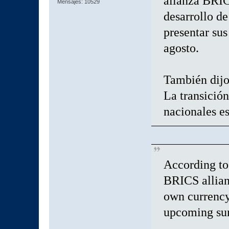
alianza BRIC
Mensajes: 10529
desarrollo de
presentar su
agosto.
También dijo
La transició
nacionales es
According to
BRICS allianc
own currency 
upcoming su