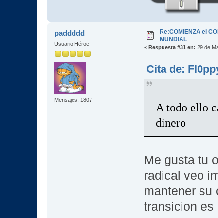
Re:COMIENZA el C
paddddd
MUNDIAL
Usuario Héroe
«
Respuesta #31 en:
29 de Ma
Cita de: Fl0p
Mensajes: 1807
A todo ello 
dinero
Me gusta tu o
radical veo i
mantener su c
transicion es