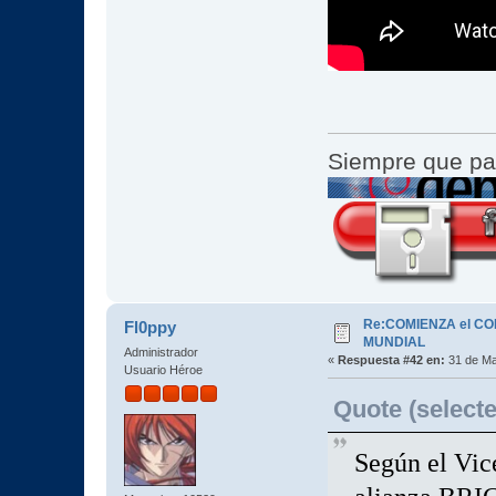
Siempre que pa
Re:COMIENZA el C
Fl0ppy
MUNDIAL
Administrador
«
Respuesta #42 en:
31 de Ma
Usuario Héroe
Quote (selecte
Según el Vic