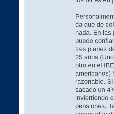
los 64 esten p
Personalment
da que de co
nada. En las
puede confia
tres planes d
25 años (Uno 
otro en el IB
americanos) S
razonable. Si
sacado un 4%
inviertiendo 
pensiones. T