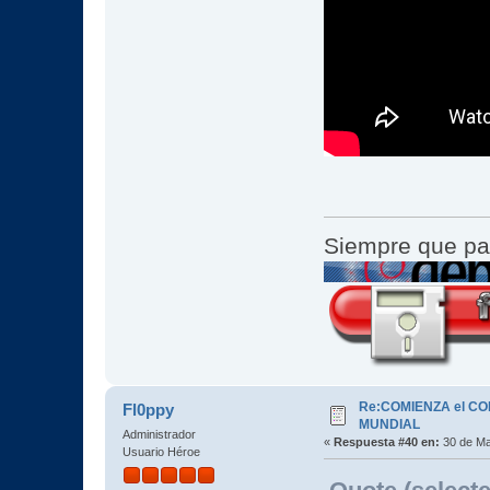
Siempre que pa
Re:COMIENZA el C
Fl0ppy
MUNDIAL
Administrador
«
Respuesta #40 en:
30 de Ma
Usuario Héroe