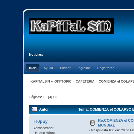
Noticias:
Inicio
Ayuda
Buscar
Ingresar
Registrarse
KAPITALSIN
»
OFFTOPIC
»
CAFETERIA
»
COMIENZA el COLAP
Páginas:
1
2
[
3
]
4
5
Autor
Tema: COMIENZA el COLAPSO B
Re:COMIENZA el C
Fl0ppy
MUNDIAL
Administrador
«
Respuesta #30 en:
28 de Ma
Usuario Héroe