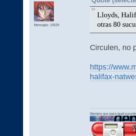
Quote (selecte
Lloyds, Hali
otras 80 sucu
Mensajes: 10529
Circulen, no
https://www.m
halifax-natw
Siempre que pasa igual sucede