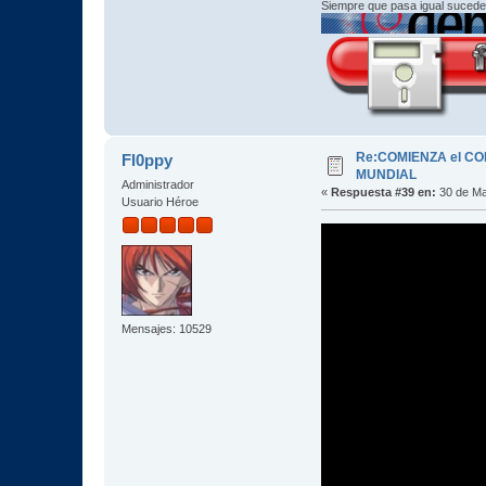
Siempre que pasa igual sucede
Re:COMIENZA el C
Fl0ppy
MUNDIAL
Administrador
«
Respuesta #39 en:
30 de Ma
Usuario Héroe
Mensajes: 10529