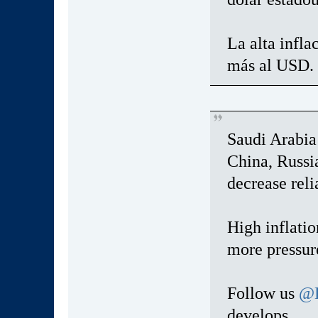
La alta infla
más al USD.
Saudi Arabia 
China, Russia
decrease reli
High inflatio
more pressur
Follow us
@K
develops.