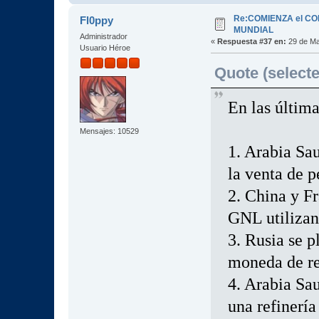
Re:COMIENZA el C
Fl0ppy
MUNDIAL
Administrador
«
Respuesta #37 en:
29 de Ma
Usuario Héroe
Quote (selecte
En las últim
Mensajes: 10529
1. Arabia Sau
la venta de p
2. China y F
GNL utiliza
3. Rusia se p
moneda de r
4. Arabia Sau
una refinerí