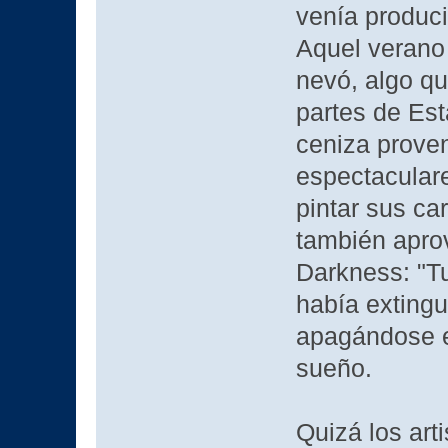
venía produci
Aquel verano
nevó, algo q
partes de Est
ceniza prove
espectaculare
pintar sus ca
también apro
Darkness: "Tuv
había extingu
apagándose en
sueño.
Quizá los art