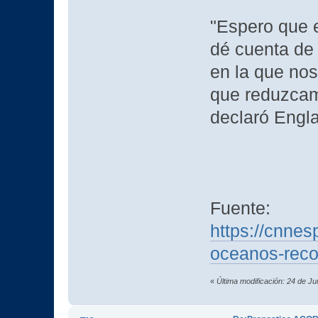
"Espero que e
dé cuenta de 
en la que no
que reduzcam
declaró Engl
Fuente:
https://cnne
oceanos-reco
«
Última modificación: 24 de J