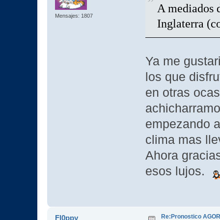
A mediados d
Mensajes: 1807
Inglaterra (c
Ya me gustar
los que disfr
en otras oca
achicharramo
empezando a
clima mas ll
Ahora gracias
esos lujos.
Re:Pronostico AGORE
Fl0ppy