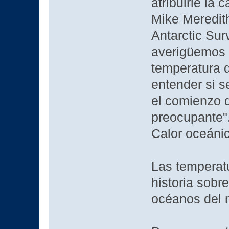
atribuirle la
Mike Meredith,
Antarctic Sur
averigüemos 
temperatura d
entender si s
el comienzo 
preocupante"
Calor oceáni
Las temperatu
historia sobr
océanos del 