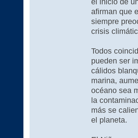
el inicio de 
afirman que 
siempre preo
crisis climát
Todos coinci
pueden ser i
cálidos blanq
marina, aumen
océano sea me
la contaminac
más se calie
el planeta.