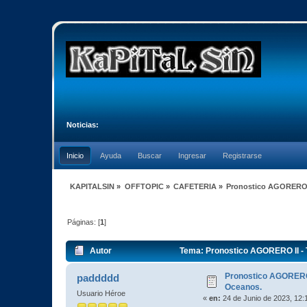
Noticias:
Inicio
Ayuda
Buscar
Ingresar
Registrarse
KAPITALSIN
»
OFFTOPIC
»
CAFETERIA
»
Pronostico AGORERO I
Páginas: [
1
]
Autor
Tema: Pronostico AGORERO II - 
Pronostico AGORERO 
paddddd
Oceanos.
Usuario Héroe
«
en:
24 de Junio de 2023, 12: