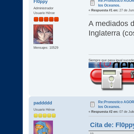
Re:Pronostico AGORE
Fl0ppy
los Oceanos.
Administrador
«
Respuesta #1 en:
27 de Juni
Usuario Héroe
A mediados d
Inglaterra (c
Mensajes: 10529
Siempre que pasa igual sucede
Re:Pronostico AGORE
paddddd
los Oceanos.
Usuario Héroe
«
Respuesta #2 en:
07 de Juli
Cita de: Fl0pp