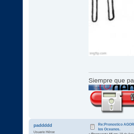
Siempre que pa
Re:Pronostico AGORE
paddddd
los Oceanos.
Usuario Héroe
«
Respuesta #4 en:
18 de Agos