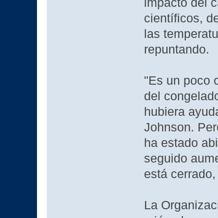
impacto del c
científicos, 
las temperat
repuntando.
"Es un poco 
del congelado
hubiera ayudad
Johnson. Per
ha estado abi
seguido aume
está cerrado,
La Organizaci