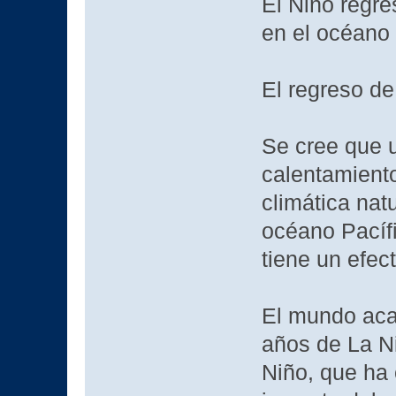
El Niño regr
en el océano
El regreso de
Se cree que u
calentamiento
climática nat
océano Pacífic
tiene un efec
El mundo acab
años de La Ni
Niño, que ha 