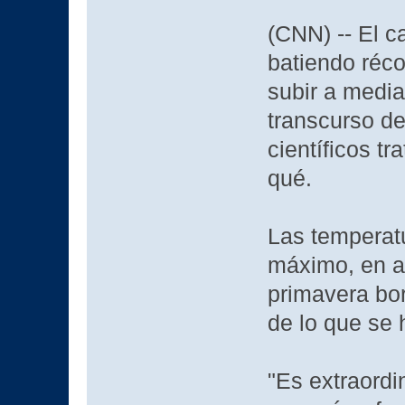
(CNN) -- El c
batiendo réc
subir a media
transcurso de
científicos t
qué.
Las temperat
máximo, en ab
primavera bor
de lo que se 
"Es extraordi