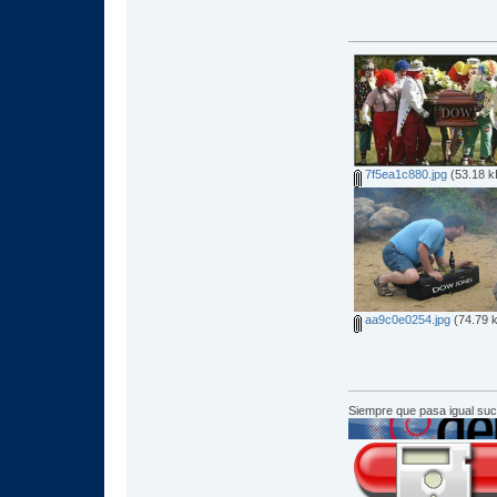
7f5ea1c880.jpg
(53.18 k
aa9c0e0254.jpg
(74.79 k
Siempre que pasa igual su