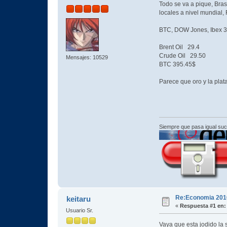
Todo se va a pique, Bra
locales a nivel mundial, 
BTC, DOW Jones, Ibex 35
Brent Oil 29.4
Crude Oil 29.50
Mensajes: 10529
BTC 395.45$
Parece que oro y la plat
Siempre que pasa igual su
Re:Economia 201
keitaru
«
Respuesta #1 en:
Usuario Sr.
Vaya que esta jodido la 