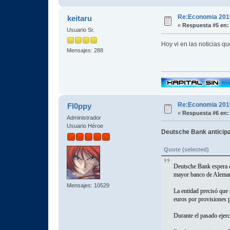
Re:Economia 201
keitaru
«
Respuesta #5 en:
Usuario Sr.
Hoy vi en las noticias q
Mensajes: 288
Re:Economia 201
Fl0ppy
«
Respuesta #6 en:
Administrador
Usuario Héroe
Deutsche Bank anticipa
Quote (selected)
Deutsche Bank espera ce
mayor banco de Alemania
Mensajes: 10529
La entidad precisó que 
euros por provisiones p
Durante el pasado ejerc