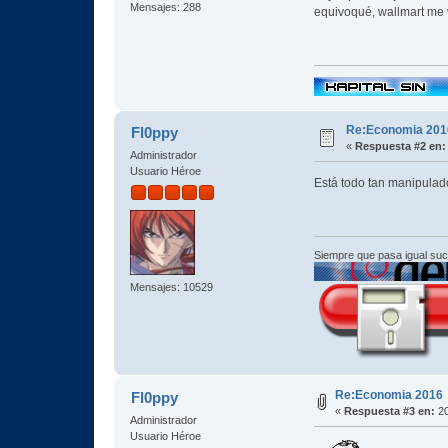
Mensajes: 288
equivoqué, wallmart me va
Re:Economia 201
Fl0ppy
«
Respuesta #2 en:
Administrador
Usuario Héroe
Está todo tan manipulado
Siempre que pasa igual su
Mensajes: 10529
Re:Economia 2016
Fl0ppy
«
Respuesta #3 en:
20
Administrador
Usuario Héroe