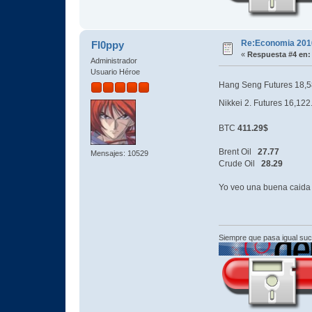
Re:Economia 201
Fl0ppy
«
Respuesta #4 en:
Administrador
Usuario Héroe
Hang Seng Futures 18,
Nikkei 2. Futures 16,122
BTC
411.29$
Brent Oil
27.77
Mensajes: 10529
Crude Oil
28.29
Yo veo una buena caida e
Siempre que pasa igual su