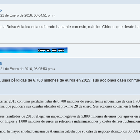
6
21 de Enero de 2016, 08:04:51 pm »
ue la Bolsa Asiatica esta sufriendo bastante con esto, más los Chinos, que desde 
6
21 de Enero de 2016, 08:05:53 pm »
 unas pérdidas de 6.700 millones de euros en 2015: sus acciones caen con fu
rrar 2015 con unas pérdidas netas de 6.700 millones de euros, frente al beneficio de casi 1.7
, que publicará sus cuentas oficiales el próximo 28 de enero. Sus acciones cotizan en la bolsa
sus resultados de 2015 reflejan un impacto negativo de 5.800 millones de euros por ajustes en e
or litigios y 1.000 millones de euros en relación a indemnizaciones y costes de reestructuración
icio, la mayor entidad bancaria de Alemania calcula que su cifra de negocio alcanzó los 33.500 