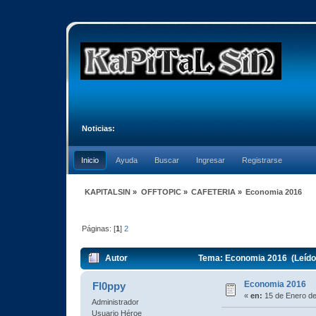
Noticias:
Inicio
Ayuda
Buscar
Ingresar
Registrarse
KAPITALSIN
»
OFFTOPIC
»
CAFETERIA
»
Economia 2016
Páginas: [
1
]
2
Autor
Tema: Economia 2016 (Leído
Economia 2016
Fl0ppy
«
en:
15 de Enero de
Administrador
Usuario Héroe