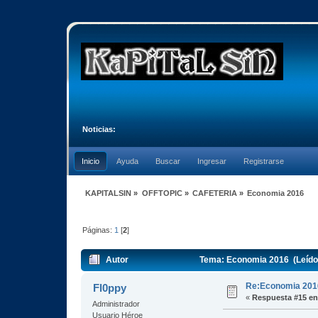
Noticias:
Inicio
Ayuda
Buscar
Ingresar
Registrarse
KAPITALSIN
»
OFFTOPIC
»
CAFETERIA
»
Economia 2016
Páginas:
1
[
2
]
Autor
Tema: Economia 2016 (Leído
Re:Economia 201
Fl0ppy
«
Respuesta #15 en
Administrador
Usuario Héroe