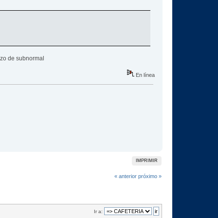
dazo de subnormal
En línea
IMPRIMIR
« anterior
próximo »
Ir a: