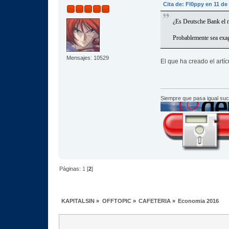
Cita de: Fl0ppy en 11 de
¿Es Deutsche Bank el
Probablemente sea exag
Mensajes: 10529
El que ha creado el artí
Siempre que pasa igual su
Páginas:
1
[
2
]
KAPITALSIN
»
OFFTOPIC
»
CAFETERIA
»
Economia 2016