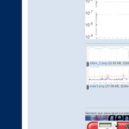
xflare_2.png
(11.62 kB, 1116
solar3.png
(27.58 kB, 1116x4
Siempre que pasa igual sucede