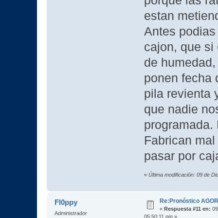
porque las ra
estan metiend
Antes podias 
cajon, que si
de humedad, 
ponen fecha d
pila revienta
que nadie nos
programada
Fabrican mal 
pasar por caj
«
Última modificación: 09 de D
Re:Pronóstico AGO
Fl0ppy
«
Respuesta #11 en:
09
Administrador
05:50:11 pm »