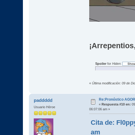
¡Arrepentios,
Spoiler
for
Hiden
:
«
Última modificación: 09 de D
Re:Pronóstico AGO
paddddd
«
Respuesta #10 en:
09
Usuario Héroe
06:07:06 am »
Cita de: Fl0pp
am