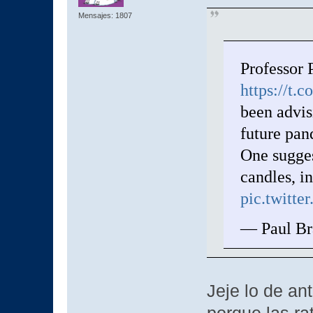
Mensajes: 1807
Professor 
https://t.
been advis
future pan
One sugges
candles, i
pic.twitt
— Paul Br
Jeje lo de an