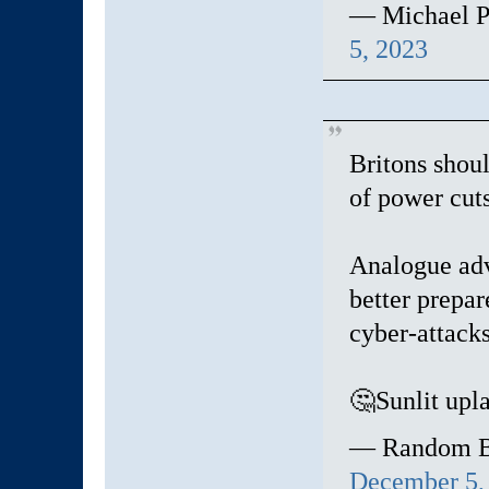
— Michael P
5, 2023
Britons shoul
of power cut
Analogue adv
better prepar
cyber-attack
🤔Sunlit upl
— Random B
December 5,