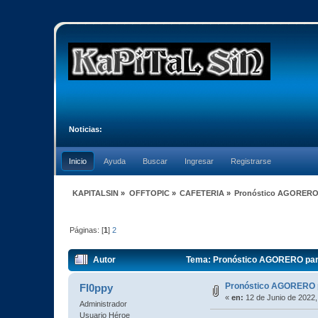
Noticias:
Inicio
Ayuda
Buscar
Ingresar
Registrarse
KAPITALSIN
»
OFFTOPIC
»
CAFETERIA
»
Pronóstico AGORERO 
Páginas: [
1
]
2
Autor
Tema: Pronóstico AGORERO para
Pronóstico AGORERO 
Fl0ppy
«
en:
12 de Junio de 2022,
Administrador
Usuario Héroe