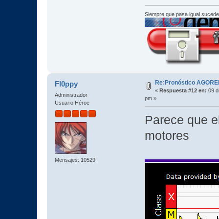
Siempre que pasa igual sucede
Re:Pronóstico AGORE
Fl0ppy
«
Respuesta #12 en:
09 d
Administrador
pm »
Usuario Héroe
Parece que el
motores
Mensajes: 10529