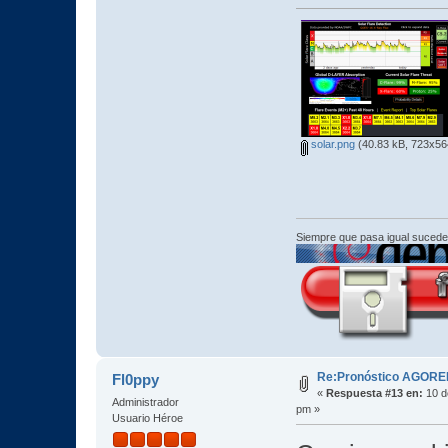
solar.png
(40.83 kB, 723x564
Siempre que pasa igual sucede
Re:Pronóstico AGORE
Fl0ppy
«
Respuesta #13 en:
10 d
Administrador
pm »
Usuario Héroe