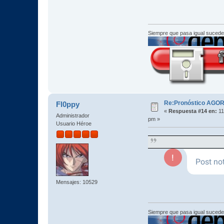
Siempre que pasa igual sucede
Re:Pronóstico AGO
Fl0ppy
«
Respuesta #14 en:
11
Administrador
pm »
Usuario Héroe
Mensajes: 10529
Siempre que pasa igual sucede