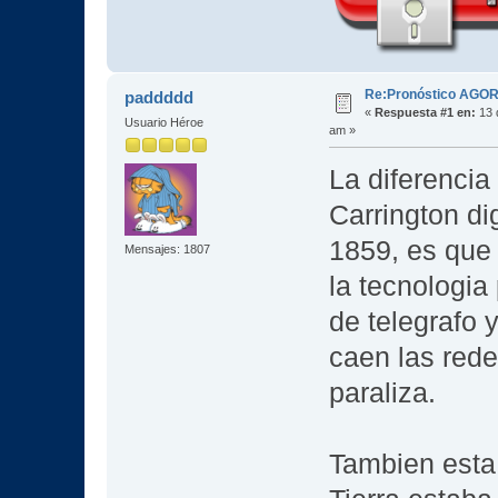
Re:Pronóstico AGO
paddddd
«
Respuesta #1 en:
13 
Usuario Héroe
am »
La diferencia
Carrington di
1859, es que
Mensajes: 1807
la tecnologia
de telegrafo 
caen las rede
paraliza.
Tambien esta 