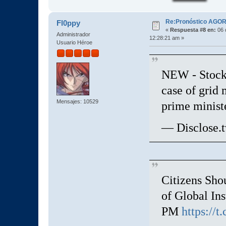
Re:Pronóstico AGO
Fl0ppy
«
Respuesta #8 en:
06 
Administrador
12:28:21 am »
Usuario Héroe
NEW - Stock 
case of grid
Mensajes: 10529
prime minis
— Disclose.t
Citizens Sho
of Global In
PM
https://