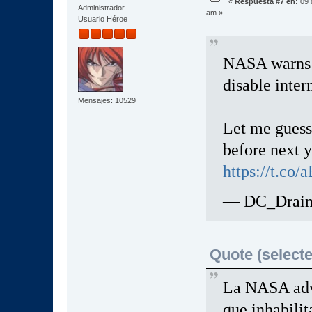
«
Respuesta #7 en:
09 
Administrador
am »
Usuario Héroe
NASA warns o
disable inter
Mensajes: 10529
Let me guess
before next y
https://t.co
— DC_Drain
Quote (selecte
La NASA advi
que inhabilit