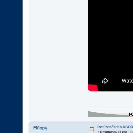
Re:Pronóstico AGO
Fl0ppy
«
Respuesta #4 en:
16 