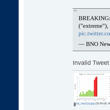
BREAKING: G
("extreme"), 
pic.twitte
— BNO New
Invalid Tweet
kp_may11a.jpg
(26.46 kB, 4