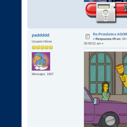
Re:Pronóstico AGO
paddddd
«
Respuesta #9 en:
09 
Usuario Héroe
05:58:51 am »
Mensajes: 1807