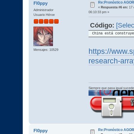
Re:Pronóstico AGO
Fl0ppy
«
Respuesta #6 en:
17 
Administrador
06:10:33 pm »
Usuario Héroe
Código:
[Selec
China está construye
https://www.s
Mensajes: 10529
research-arra
Siempre que pasa igual sucede
Re:Pronóstico AGO
Fl0ppy