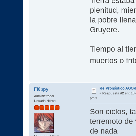
Tierra estaba
plenitud, mie
la pobre lle
Gruyere.
Tiempo al ti
muertos o fr
Re:Pronóstico AGO
Fl0ppy
«
Respuesta #2 en:
13 
Administrador
pm »
Usuario Héroe
Son ciclos, 
terremoto de 
de nada