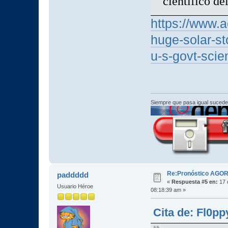
científico de
https://www.a
huge-solar-st
u-s-govt-scie
Siempre que pasa igual sucede
Re:Pronóstico AGO
paddddd
«
Respuesta #5 en:
17 
Usuario Héroe
08:18:39 am »
Cita de: Fl0pp