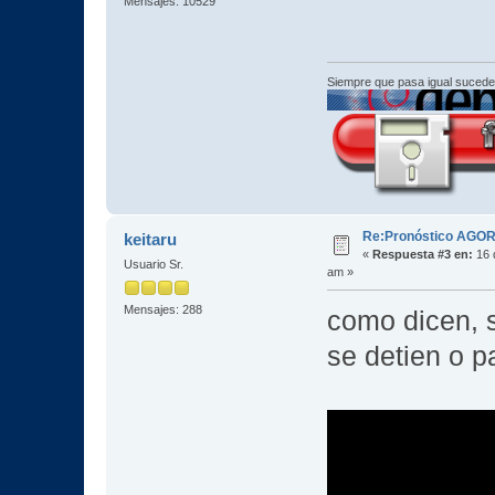
Mensajes: 10529
Siempre que pasa igual sucede
Re:Pronóstico AGO
keitaru
«
Respuesta #3 en:
16 
Usuario Sr.
am »
Mensajes: 288
como dicen, s
se detien o p