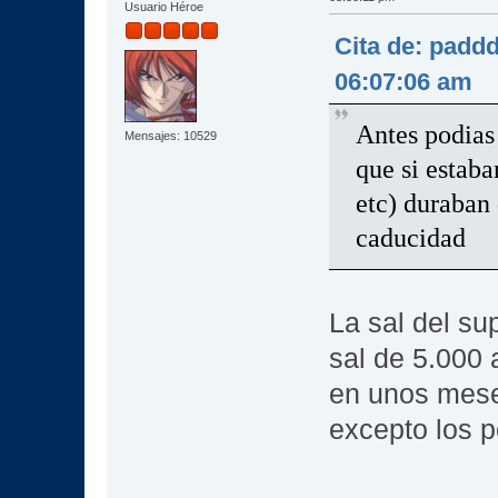
Usuario Héroe
Cita de: padd
06:07:06 am
Antes podias 
Mensajes: 10529
que si estab
etc) duraban
caducidad
La sal del s
sal de 5.000 
en unos mese
excepto los p