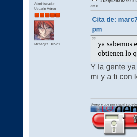
«
Respuesta #2 en:
09 
Administrador
am »
Usuario Héroe
Cita de: marc
pm
ya sabemos e
Mensajes: 10529
obtienen lo 
Y la gente y
mi y a ti con 
Siempre que pasa igual sucede