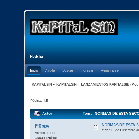
Noticias:
Inicio
Ayuda
Buscar
Ingresar
Registrarse
KAPITALSIN
»
KAPITALSIN
»
LANZAMIENTOS KAPITALSIN
(Mod
Páginas: [
1
]
Autor
Tema: NORMAS DE ESTA SECCI
NORMAS DE ESTA 
Fl0ppy
«
en:
16 de Diciembre d
Administrador
Usuario Héroe