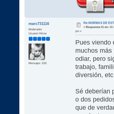
Re:NORMAS DE EST
marc731116
«
Respuesta #1 en:
08 
Moderador
pm »
Usuario Héroe
Pues viendo 
muchos más 
odiar, pero s
Mensajes: 630
trabajo, fami
diversión, etc
Sé deberían p
o dos pedido
que de verda