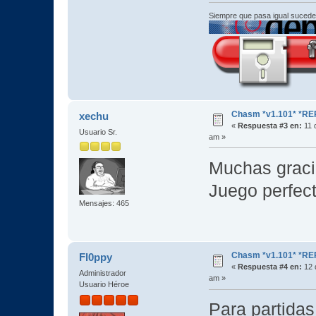
Siempre que pasa igual sucede
Chasm *v1.101* *RE
xechu
«
Respuesta #3 en:
11 d
Usuario Sr.
am »
Muchas graci
Juego perfec
Mensajes: 465
Chasm *v1.101* *RE
Fl0ppy
«
Respuesta #4 en:
12 d
Administrador
am »
Usuario Héroe
Para partidas