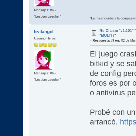
Mensajes: 865
"Lesbian Leecher"
"La misericordia y la compasión 
Re:Chasm *v1.101*
Evilangel
*MULTI 7*
Usuario Héroe
«
Respuesta #9 en:
02 de Mar
El juego crash
bitkid y se s
de config per
Mensajes: 865
"Lesbian Leecher"
foros es por 
o antivirus p
Probé con un
arrancó.
http