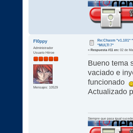
Re:Chasm *v1.101*
Fl0ppy
*MULTI 7*
Administrador
«
Respuesta #11 en:
02 de Ma
Usuario Héroe
Bueno tema s
vaciado e iny
funcionado
Mensajes: 10529
Actualizado p
Siempre que pasa igual sucede