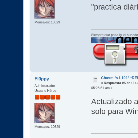
"practica diár
Mensajes: 10529
Siempre que pasa igual sucede
Chasm *v1.101* *RE
Fl0ppy
«
Respuesta #5 en:
14 
Administrador
05:28:51 am »
Usuario Héroe
Actualizado 
solo para Wi
Mensajes: 10529