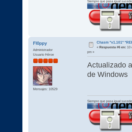
Siempre que pasa igual sucede
Chasm *v1.101* *RE
Fl0ppy
«
Respuesta #6 en:
10 d
Administrador
pm »
Usuario Héroe
Actualizado a
de Windows
Mensajes: 10529
Siempre que pasa igual sucede