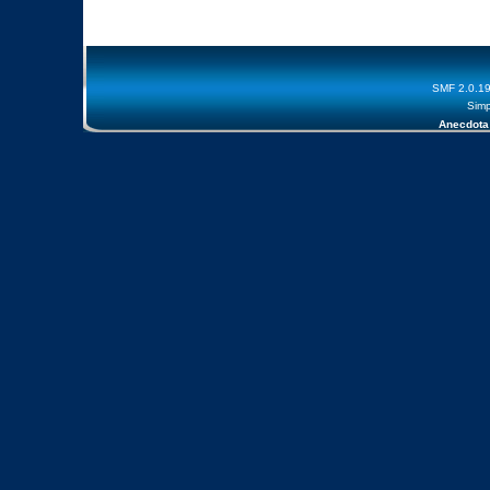
SMF 2.0.1
Simp
Anecdota