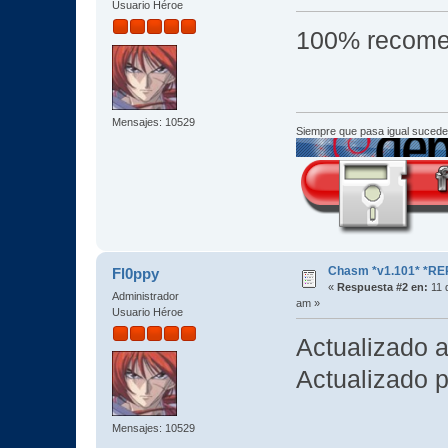
Usuario Héroe
100% recom
Mensajes: 10529
Siempre que pasa igual sucede
Chasm *v1.101* *RE
Fl0ppy
«
Respuesta #2 en:
11 d
Administrador
am »
Usuario Héroe
Actualizado a
Actualizado p
Mensajes: 10529