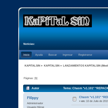
Noticias:
Inicio
Ayuda
Buscar
Ingresar
Registrarse
KAPITALSIN
»
KAPITALSIN
»
LANZAMIENTOS KAPITALSIN
(Mod
Páginas: [
1
]
Autor
Tema: Chasm *v1.101* *REPACK 
Chasm *v1.101* *RE
Fl0ppy
«
en:
10 de Julio de 201
Administrador
Usuario Héroe