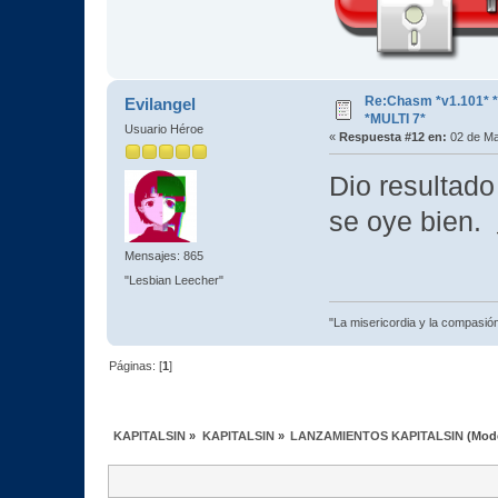
Re:Chasm *v1.101*
Evilangel
*MULTI 7*
Usuario Héroe
«
Respuesta #12 en:
02 de Ma
Dio resultado
se oye bien.
Mensajes: 865
"Lesbian Leecher"
"La misericordia y la compasión 
Páginas: [
1
]
KAPITALSIN
»
KAPITALSIN
»
LANZAMIENTOS KAPITALSIN
(Mod