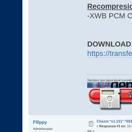
Recompresi
-XWB PCM 
DOWNLOAD
https://trans
Siempre que pasa igual sucede
Chasm *v1.101* *RE
Fl0ppy
«
Respuesta #1 en:
10 d
Administrador
am »