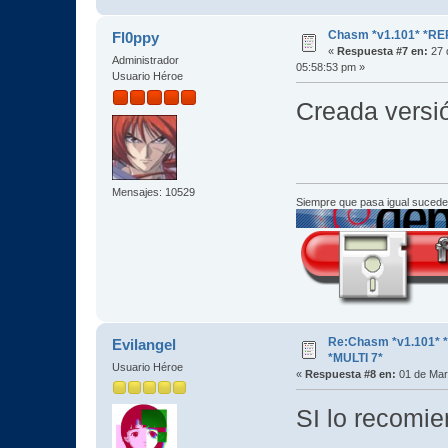
Chasm *v1.101* *RE
Fl0ppy
«
Respuesta #7 en:
27 
Administrador
05:58:53 pm »
Usuario Héroe
Creada versi
Mensajes: 10529
Siempre que pasa igual sucede
Re:Chasm *v1.101*
Evilangel
*MULTI 7*
Usuario Héroe
«
Respuesta #8 en:
01 de Mar
SI lo recomi