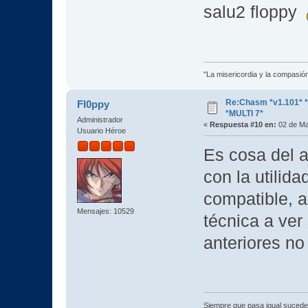
salu2 floppy
"La misericordia y la compasión 
Re:Chasm *v1.101*
Fl0ppy
*MULTI 7*
Administrador
«
Respuesta #10 en:
02 de Ma
Usuario Héroe
Es cosa del a
con la utilid
compatible, a
Mensajes: 10529
técnica a ver
anteriores no
Siempre que pasa igual sucede