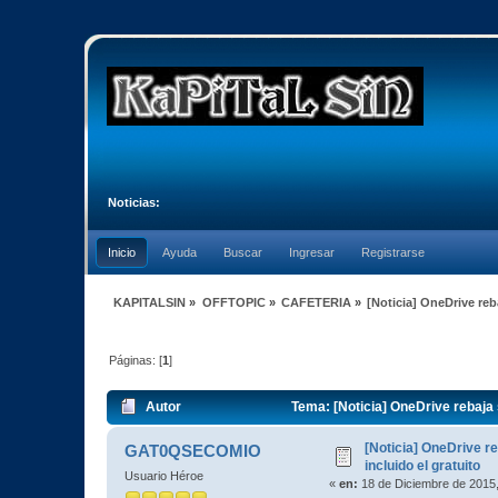
Noticias:
Inicio
Ayuda
Buscar
Ingresar
Registrarse
KAPITALSIN
»
OFFTOPIC
»
CAFETERIA
»
[Noticia] OneDrive reba
Páginas: [
1
]
Autor
Tema: [Noticia] OneDrive rebaja s
[Noticia] OneDrive re
GAT0QSECOMIO
incluido el gratuito
Usuario Héroe
«
en:
18 de Diciembre de 2015,