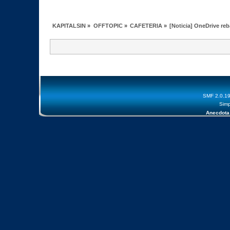
KAPITALSIN
»
OFFTOPIC
»
CAFETERIA
»
[Noticia] OneDrive reba
SMF 2.0.1
Simp
Anecdota