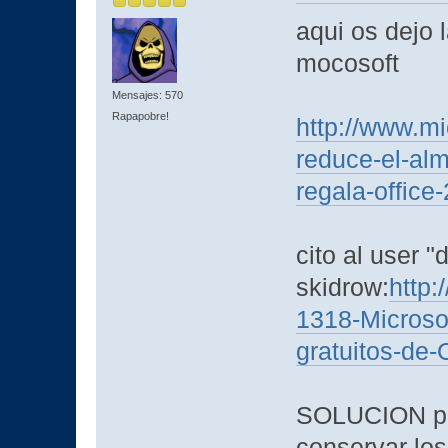
aqui os dejo 
mocosoft
Mensajes: 570
Rapapobre!
http://www.mi
reduce-el-al
regala-offic
cito al user "
skidrow:
http
1318-Microso
gratuitos-de
SOLUCION para
conservar los