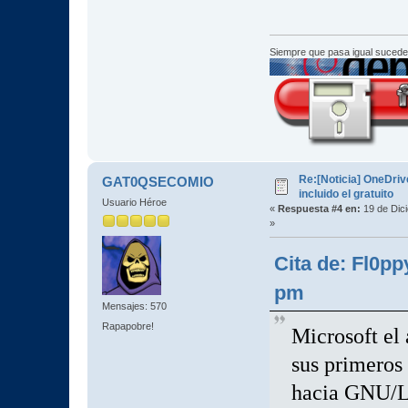
Siempre que pasa igual sucede
Re:[Noticia] OneDriv
GAT0QSECOMIO
incluido el gratuito
Usuario Héroe
«
Respuesta #4 en:
19 de Dic
»
Cita de: Fl0pp
pm
Mensajes: 570
Rapapobre!
Microsoft el 
sus primeros
hacia GNU/Li