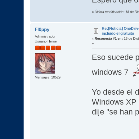
«
Última modificación: 18 de
Re:[Noticia] OneDriv
Fl0ppy
incluido el gratuito
Administrador
«
Respuesta #1 en:
18 de Dic
Usuario Héroe
»
Eso sucede p
windows 7
Mensajes: 10529
Yo desde el dí
Windows XP a
dije "se han 