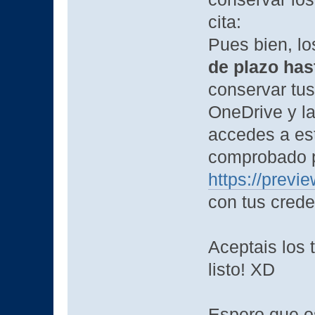
cita:
Pues bien, l
de plazo has
conservar tu
OneDrive y l
accedes a est
comprobado p
https://previ
con tus crede
Aceptais los 
listo! XD
Espero que o