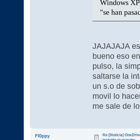
Windows XP a
"se han pasa
JAJAJAJA eso
bueno eso en
pulso, la simp
saltarse la in
un s.o de so
movil lo hace
me sale de l
Re:[Noticia] OneDriv
Fl0ppy
incluido el gratuito