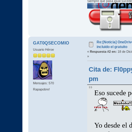
Siempre que pasa igual sucede
Re:[Noticia] OneDriv
GAT0QSECOMIO
incluido el gratuito
Usuario Héroe
«
Respuesta #2 en:
18 de Dic
»
Cita de: Fl0pp
pm
Mensajes: 570
Rapapobre!
Eso sucede p
Yo desde el d