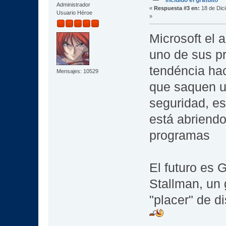
Administrador
«
Respuesta #3 en:
18 de Dic
Usuario Héroe
»
Microsoft el 
uno de sus p
tendéncia ha
Mensajes: 10529
que saquen u
seguridad, es
está abriendo
programas
El futuro es 
Stallman, un 
"placer" de d