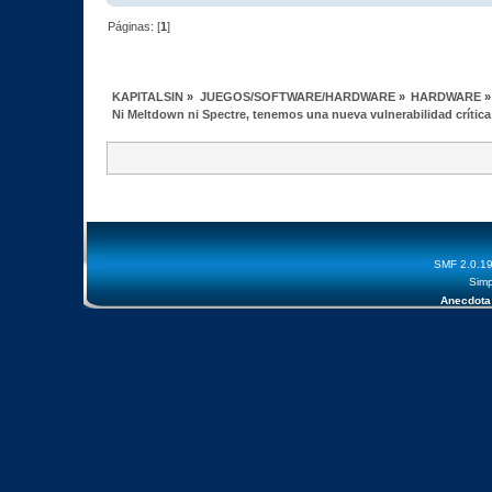
Páginas: [
1
]
KAPITALSIN
»
JUEGOS/SOFTWARE/HARDWARE
»
HARDWARE
»
Ni Meltdown ni Spectre, tenemos una nueva vulnerabilidad crítica
SMF 2.0.1
Simp
Anecdota