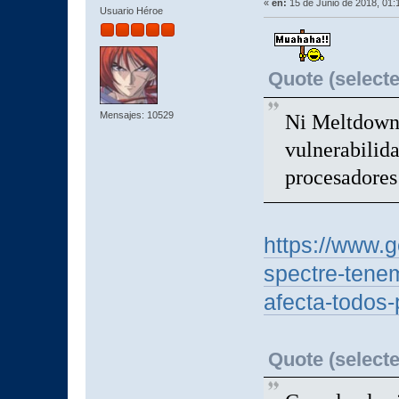
«
en:
15 de Junio de 2018, 01:
Usuario Héroe
Quote (selecte
Mensajes: 10529
Ni Meltdown 
vulnerabilida
procesadores
https://www.
spectre-tenem
afecta-todos
Quote (selecte