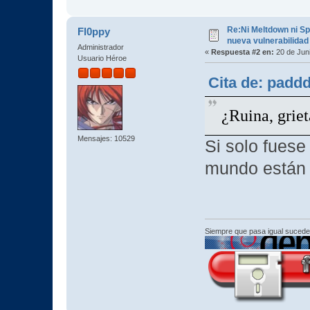
Re:Ni Meltdown ni S
Fl0ppy
nueva vulnerabilidad 
Administrador
«
Respuesta #2 en:
20 de Juni
Usuario Héroe
Cita de: padd
¿Ruina, griet
Mensajes: 10529
Si solo fuese 
mundo están 
Siempre que pasa igual sucede