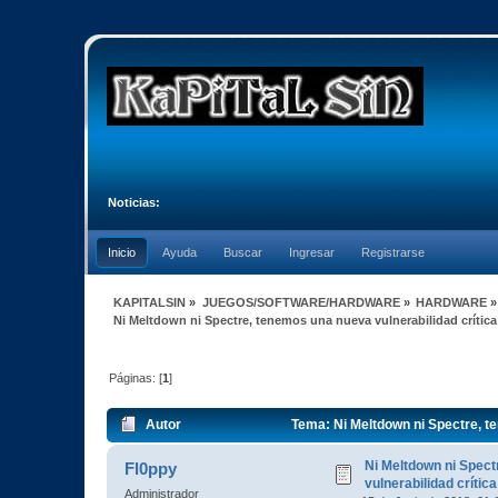
Noticias:
Inicio
Ayuda
Buscar
Ingresar
Registrarse
KAPITALSIN
»
JUEGOS/SOFTWARE/HARDWARE
»
HARDWARE
»
Ni Meltdown ni Spectre, tenemos una nueva vulnerabilidad crítica
Páginas: [
1
]
Autor
Tema: Ni Meltdown ni Spectre, te
Ni Meltdown ni Spec
Fl0ppy
vulnerabilidad crítica
Administrador