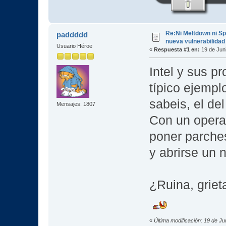
Re:Ni Meltdown ni S
paddddd
nueva vulnerabilidad 
Usuario Héroe
«
Respuesta #1 en:
19 de Juni
Intel y sus p
típico ejempl
sabeis, el de
Mensajes: 1807
Con un opera
poner parches
y abrirse un 
¿Ruina, griet
«
Última modificación: 19 de J