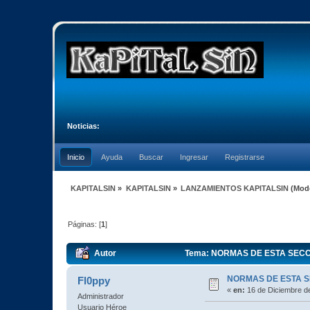
Noticias:
Inicio
Ayuda
Buscar
Ingresar
Registrarse
KAPITALSIN
»
KAPITALSIN
»
LANZAMIENTOS KAPITALSIN
(Mod
Páginas: [
1
]
Autor
Tema: NORMAS DE ESTA SECCI
NORMAS DE ESTA 
Fl0ppy
«
en:
16 de Diciembre d
Administrador
Usuario Héroe