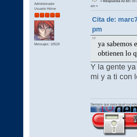
«
Respuesta #2 en:
09 
Administrador
am »
Usuario Héroe
Cita de: marc
pm
ya sabemos e
Mensajes: 10529
obtienen lo 
Y la gente y
mi y a ti con 
Siempre que pasa igual sucede