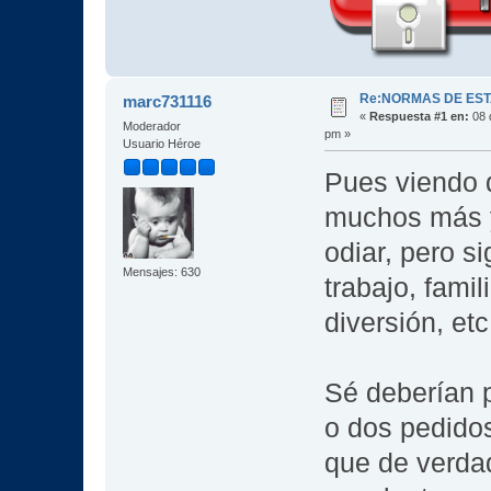
Re:NORMAS DE EST
marc731116
«
Respuesta #1 en:
08 
Moderador
pm »
Usuario Héroe
Pues viendo 
muchos más 
odiar, pero s
Mensajes: 630
trabajo, fami
diversión, etc
Sé deberían p
o dos pedido
que de verda