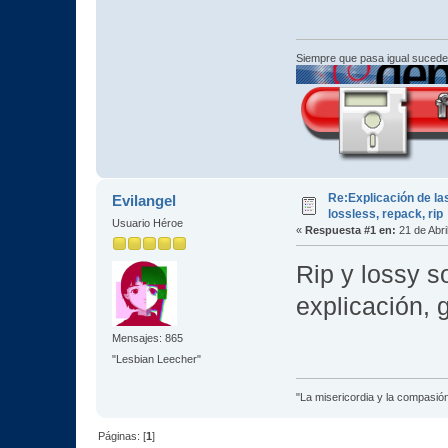
Siempre que pasa igual sucede
Re:Explicación de las
Evilangel
lossless, repack, rip
Usuario Héroe
«
Respuesta #1 en:
21 de Abri
Rip y lossy s
explicación, g
Mensajes: 865
"Lesbian Leecher"
"La misericordia y la compasión 
Páginas: [
1
]