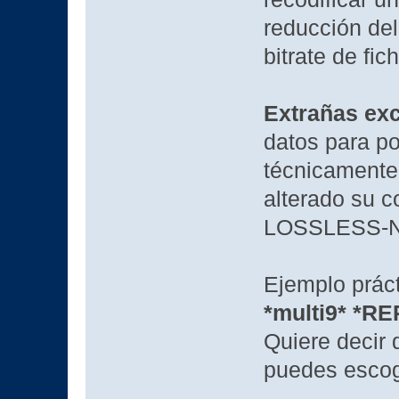
reducción del 
bitrate de fic
Extrañas ex
datos para p
técnicamente 
alterado su c
LOSSLESS-NO
Ejemplo prác
*multi9* *
Quiere decir 
puedes escoge