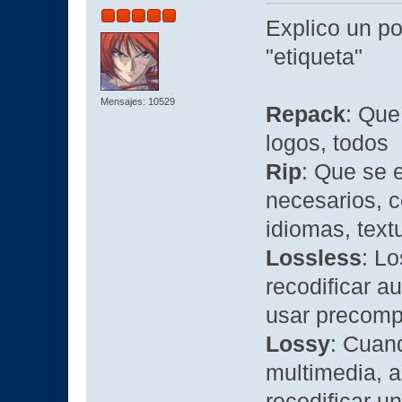
Explico un p
"etiqueta"
Mensajes: 10529
Repack
: Que
logos, todos
Rip
: Que se 
necesarios, c
idiomas, tex
Lossless
: Lo
recodificar a
usar precomp
Lossy
: Cuan
multimedia, a
recodificar u