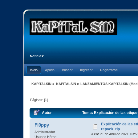
Noticias:
Inicio
Ayuda
Buscar
Ingresar
Registrarse
KAPITALSIN
»
KAPITALSIN
»
LANZAMIENTOS KAPITALSIN
(Mod
Páginas: [
1
]
Autor
Tema: Explicación de las etiquet
Explicación de las et
Fl0ppy
repack, rip
Administrador
«
en:
21 de Abril de 2021, 03:5
Usuario Héroe